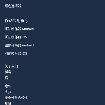
82
82
颜色选择器
83
83
84
84
移动应用程序
85
85
拼贴制作器 Android
86
86
拼贴制作器 iOS
87
87
图像转换器 Android
88
88
图像转换器 iOS
89
89
90
90
关于我们
91
91
博客
捐
92
92
隐私
93
93
条款
94
94
安全性与合规性
95
95
接触