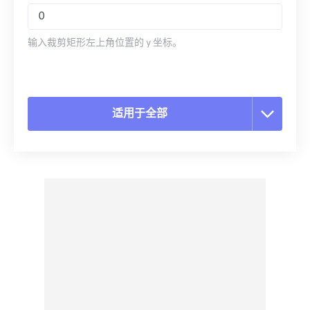
输入裁剪矩形左上角位置的 y 坐标。
适用于全部
重置所有选项
从预设应用
另存为预设