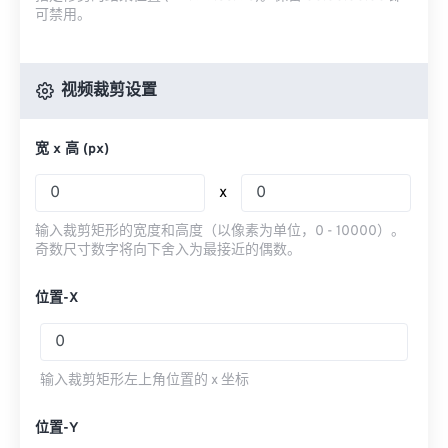
可禁用。
视频裁剪设置
宽 x 高 (px)
x
输入裁剪矩形的宽度和高度（以像素为单位，0 - 10000）。
奇数尺寸数字将向下舍入为最接近的偶数。
位置-X
输入裁剪矩形左上角位置的 x 坐标
位置-Y