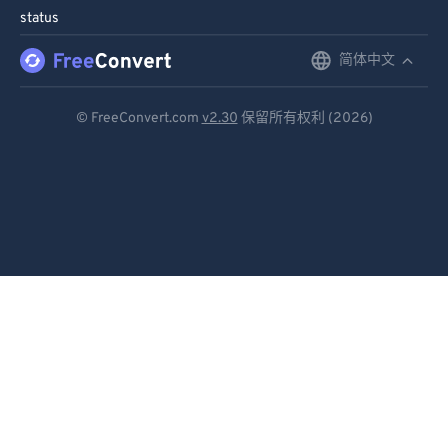
status
96
96
97
97
简体中文
English
98
98
Deutsch
© FreeConvert.com
v2.30
保留所有权利 (2026)
99
99
Español
Français
Português
Italiano
Dutch
日本語
简体中文
繁體中文