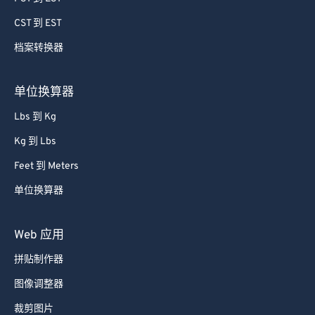
69
69
CST 到 EST
70
70
档案转换器
71
71
72
72
单位换算器
73
73
Lbs 到 Kg
74
74
Kg 到 Lbs
75
75
Feet 到 Meters
76
76
单位换算器
77
77
78
78
Web 应用
79
79
拼贴制作器
80
80
图像调整器
81
81
裁剪图片