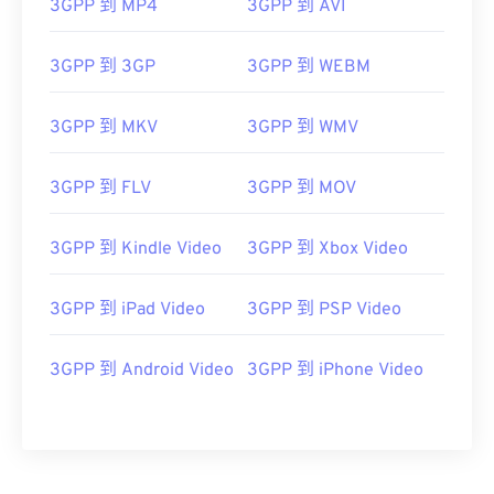
03
03
03
03
03
03
03
03
3GPP 到 MP4
3GPP 到 AVI
04
04
04
04
04
04
04
04
3GPP 到 3GP
3GPP 到 WEBM
05
05
05
05
05
05
05
05
06
06
06
06
06
06
06
06
3GPP 到 MKV
3GPP 到 WMV
07
07
07
07
07
07
07
07
3GPP 到 FLV
3GPP 到 MOV
08
08
08
08
08
08
08
08
09
09
09
09
09
09
09
09
3GPP 到 Kindle Video
3GPP 到 Xbox Video
10
10
10
10
10
10
10
10
11
11
11
11
11
11
11
11
3GPP 到 iPad Video
3GPP 到 PSP Video
12
12
12
12
12
12
12
12
3GPP 到 Android Video
3GPP 到 iPhone Video
13
13
13
13
13
13
13
13
14
14
14
14
14
14
14
14
15
15
15
15
15
15
15
15
16
16
16
16
16
16
16
16