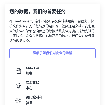
17
17
17
17
17
17
17
17
您的数据，我们的首要任务
18
18
18
18
18
18
18
18
在 FreeConvert，我们不仅提供文件转换服务，更致力于保
19
19
19
19
19
19
19
19
护文件安全。无论您转换的是图像、视频还是文档，我们强
20
20
20
20
20
20
20
20
大的安全框架都能确保您的数据始终安全无虞。凭借先进的
加密技术、安全的数据中心和严密的监控，我们全方位保障
21
21
21
21
21
21
21
21
您的数据安全。
22
22
22
22
22
22
22
22
详细了解我们对安全的承诺
23
23
23
23
23
23
23
23
24
24
24
24
24
24
SSL/TLS
25
25
25
25
25
25
加密
26
26
26
26
26
26
安全数据
27
27
27
27
27
27
中心
28
28
28
28
28
28
访问控制和
29
29
29
29
29
29
验证