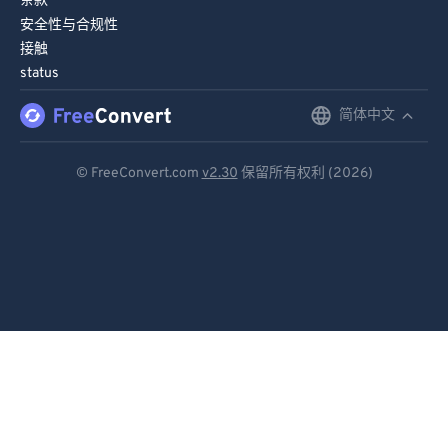
条款
99
99
安全性与合规性
接触
status
简体中文
English
Deutsch
© FreeConvert.com
v2.30
保留所有权利 (2026)
Español
Français
Português
Italiano
Dutch
日本語
简体中文