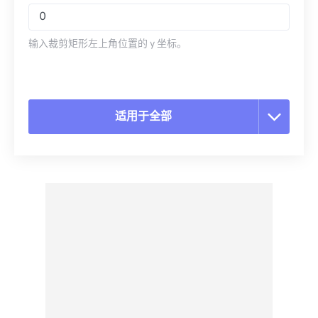
输入裁剪矩形左上角位置的 y 坐标。
适用于全部
重置所有选项
从预设应用
另存为预设