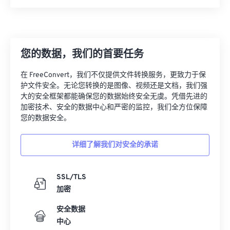
20
20
20
20
20
20
20
20
21
21
21
21
21
21
21
21
22
22
22
22
22
22
22
22
您的数据，我们的首要任务
23
23
23
23
23
23
23
23
24
24
24
24
24
24
在 FreeConvert，我们不仅提供文件转换服务，更致力于保
护文件安全。无论您转换的是图像、视频还是文档，我们强
25
25
25
25
25
25
大的安全框架都能确保您的数据始终安全无虞。凭借先进的
26
26
26
26
26
26
加密技术、安全的数据中心和严密的监控，我们全方位保障
您的数据安全。
27
27
27
27
27
27
28
28
28
28
28
28
详细了解我们对安全的承诺
29
29
29
29
29
29
30
30
30
30
30
30
SSL/TLS
加密
31
31
31
31
31
31
安全数据
32
32
32
32
32
32
中心