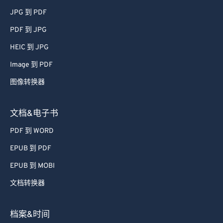
60
60
JPG 到 PDF
61
61
PDF 到 JPG
62
62
HEIC 到 JPG
63
63
Image 到 PDF
64
64
图像转换器
65
65
66
66
文档&电子书
67
67
PDF 到 WORD
68
68
EPUB 到 PDF
69
69
EPUB 到 MOBI
70
70
文档转换器
71
71
72
72
档案&时间