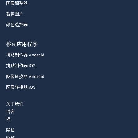
86
86
图像调整器
87
87
裁剪图片
88
88
颜色选择器
89
89
移动应用程序
90
90
91
91
拼贴制作器 Android
92
92
拼贴制作器 iOS
93
93
图像转换器 Android
94
94
图像转换器 iOS
95
95
关于我们
96
96
博客
97
97
捐
98
98
隐私