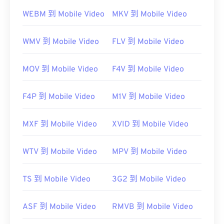
在某些设备上，尤其是移动设备，打开此文件类型可
WEBM 到 Mobile Video
MKV 到 Mobile Video
能会出现问题。MP4 是一个包含各种数据的容器，
因此，如果打开文件时出现问题，通常意味着容器中
WMV 到 Mobile Video
FLV 到 Mobile Video
的数据（音频或视频编解码器）与设备的操作系统不
兼容。要解决此问题，请尝试使用
VLC 媒体播放
MOV 到 Mobile Video
F4V 到 Mobile Video
器
。
开发者：
运动图像专家组 (MPEG)
F4P 到 Mobile Video
M1V 到 Mobile Video
标准：
ISO/IEC 14496
首次发行：
1999年
MXF 到 Mobile Video
XVID 到 Mobile Video
有用的链接：
WTV 到 Mobile Video
MPV 到 Mobile Video
https://en.wikipedia.org/wiki/MPEG-4
https://mpeg.chiariglione.org/standards/mpeg-
TS 到 Mobile Video
3G2 到 Mobile Video
4.html
ASF 到 Mobile Video
RMVB 到 Mobile Video