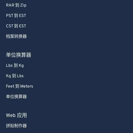
73
73
RAR 到 Zip
74
74
PST 到 EST
75
75
CST 到 EST
76
76
档案转换器
77
77
单位换算器
78
78
79
79
Lbs 到 Kg
80
80
Kg 到 Lbs
81
81
Feet 到 Meters
82
82
单位换算器
83
83
Web 应用
84
84
85
85
拼贴制作器