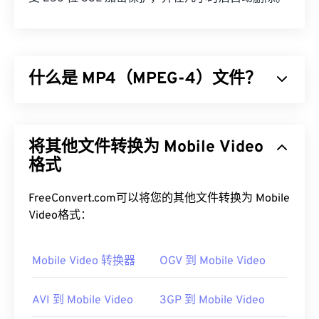
什么是 MP4（MPEG-4）文件？
MPEG-4 (MP4) 是一种用于存储多媒体数据（通常为
音频和视频）的容器视频格式。它兼容各种设备和操
将其他文件转换为 Mobile Video
作系统，使用
编解码器
压缩文件大小，从而生成易于
管理和存储的文件。它也是互联网流媒体（例如
格式
YouTube）的热门视频格式。许多人认为 MP4 是当
今最佳的视频格式之一。
FreeConvert.com可以将您的其他文件转换为 Mobile
Video格式：
如何打开 MP4 文件？
MP4 文件会在操作系统的默认视频播放器中打开。
Mobile Video 转换器
OGV 到 Mobile Video
只需双击文件即可打开。无需第三方软件。在 ​​
Windows 系统中，它会在
Windows Media Player
中
AVI 到 Mobile Video
3GP 到 Mobile Video
打开。在 Mac 系统中，它会在
QuickTime
中打开。