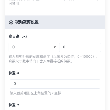
可禁用。
视频裁剪设置
宽 x 高 (px)
x
输入裁剪矩形的宽度和高度（以像素为单位，0 - 10000）。
奇数尺寸数字将向下舍入为最接近的偶数。
位置-X
输入裁剪矩形左上角位置的 x 坐标
位置-Y