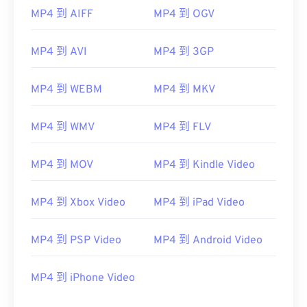
MP4 到 AIFF
MP4 到 OGV
MP4 到 AVI
MP4 到 3GP
MP4 到 WEBM
MP4 到 MKV
00
00
00
00
00
00
00
00
MP4 到 WMV
MP4 到 FLV
00
00
00
00
00
00
00
00
MP4 到 MOV
MP4 到 Kindle Video
01
01
01
01
01
01
01
01
02
02
02
02
02
02
02
02
MP4 到 Xbox Video
MP4 到 iPad Video
03
03
03
03
03
03
03
03
MP4 到 PSP Video
MP4 到 Android Video
04
04
04
04
04
04
04
04
05
05
05
05
05
05
05
05
MP4 到 iPhone Video
06
06
06
06
06
06
06
06