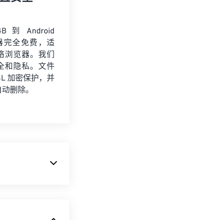
 到 Android
转换器完全免费，适
络浏览器。我们
全和隐私。文件
SSL 加密保护，并
自动删除。
提供的有声读物和播
P3
) 不同，M4B
实体书签一样！