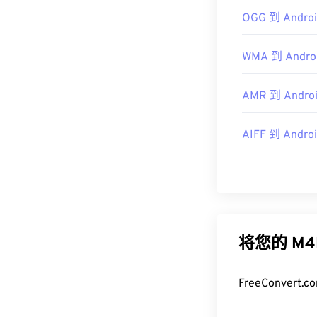
OGG 到 Androi
WMA 到 Androi
AMR 到 Androi
AIFF 到 Androi
将您的 M
FreeConve