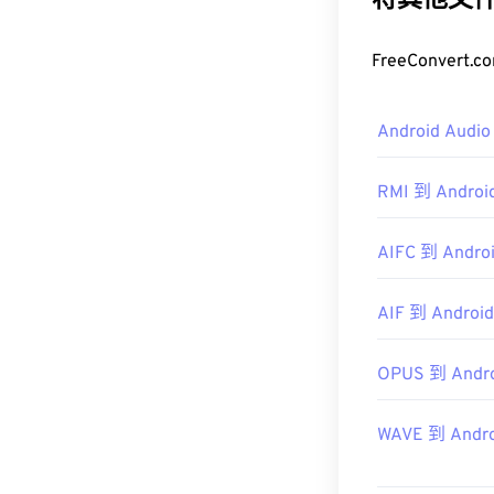
将其他文件转
如何打开 
FreeConver
打开 M4B 文
择，可在 Mac
Android Aud
在 Window
Winamp
和
Heli
RMI 到 Androi
开发者：
Apple
首次发行：
19
AIFC 到 Androi
有用的链接：
AIF 到 Android
https://www.l
https://www.li
OPUS 到 Andro
WAVE 到 Andro