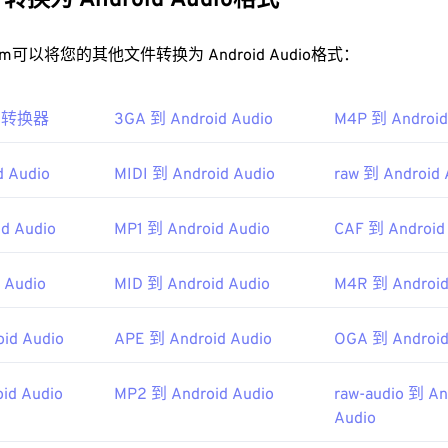
换为 Android Audio格式
32
32
32
35
35
35
M4B 文件？
33
33
33
t.com可以将您的其他文件转换为 Android Audio格式：
36
36
36
件的默认程序是
iTunes
。对于跨平台访问，
VLC 媒体播放器
是一
34
34
34
37
37
37
 OS X 和移动设备上运行。
io 转换器
3GA 到 Android Audio
35
35
35
M4P 到 Android
38
38
38
s 上，有多个选项可用。它们包括
Windows Media Player
、
MediaMo
36
36
36
um Music Manager
。
39
39
39
d Audio
MIDI 到 Android Audio
raw 到 Android 
37
37
37
 Inc.
40
40
40
38
38
38
99年
d Audio
MP1 到 Android Audio
CAF 到 Android
41
41
41
39
39
39
42
42
42
 Audio
MID 到 Android Audio
M4R 到 Android
40
40
40
ifewire.com/what-is-m4b-format-2438562
43
43
43
41
41
41
fewire.com/m4b-file-2621958
44
44
44
id Audio
APE 到 Android Audio
OGA 到 Android
42
42
42
45
45
45
43
43
43
id Audio
MP2 到 Android Audio
raw-audio 到 An
46
46
46
Audio
44
44
44
47
47
47