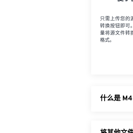
只需上传您的
转换按钮即可
量将
源文件
转
格式。
什么是 M4
MPEG-4 音
客）的文件格式。这
可以存储数字