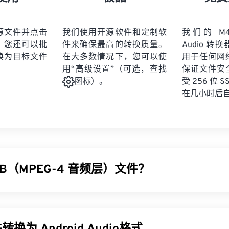
21
21
21
21
19
19
19
19
22
22
22
22
20
20
20
20
源文件并点击
我们使用开源软件和定制软
我们的 M4B
23
23
23
23
。您还可以批
件来确保最高的转换质量。
Audio 
21
21
21
21
24
24
24
换为目标文件
在大多数情况下，您可以使
用于任何网
22
22
22
22
用“高级设置”（可选，查找
保证文件安
25
25
25
23
23
23
23
受 256 位 
图标）。
26
26
26
在几小时后
24
24
24
27
27
27
25
25
25
28
28
28
26
26
26
29
29
29
27
27
27
30
30
30
B（MPEG-4 音频层）文件？
28
28
28
31
31
31
29
29
29
32
32
32
频层 (M4B) 是一种用于存储有声读物和播客（主要是 iTunes 上
30
30
30
33
33
33
种文件格式的一大亮点在于，与 MPEG-Audio Layer III (
M
31
31
31
书签。此功能允许读者暂停并稍后继续收听，就像纸质书籍中的
34
34
34