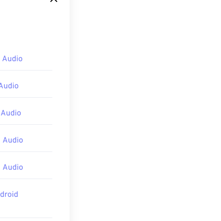
个非常可靠的选
 Audio
nkey
、
Audio
 Audio
 Audio
 Audio
droid