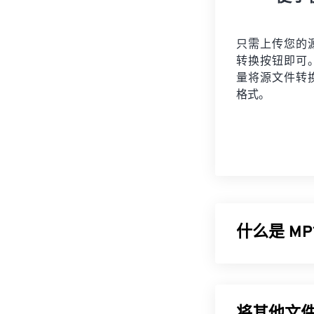
只需上传您的
转换按钮即可
量将
源文件
转
格式。
什么是 MP
MPEG-1 音频层 1
持。MP1 曾是
、
MPEG-1 音频层