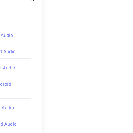
播放器还具有跨
 Audio
io
、
Winamp
d Audio
d Audio
droid
 Audio
d Audio