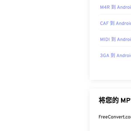
M4R 到 Androi
CAF 到 Androi
MIDI 到 Androi
3GA 到 Androi
将您的 M
FreeConve