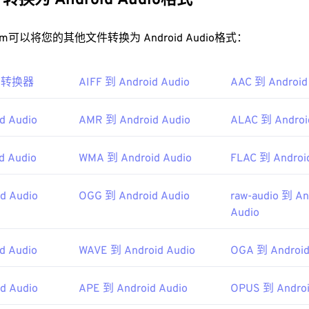
换为 Android Audio格式
32
32
32
35
35
35
P1 文件？
33
33
33
t.com可以将您的其他文件转换为 Android Audio格式：
36
36
36
基本过时，
VLC 媒体播放器
是打开 MP1 文件的最佳选择，而且该
34
34
34
37
37
37
势。
io 转换器
AIFF 到 Android Audio
35
35
35
AAC 到 Android
38
38
38
MP1 的优秀媒体播放器包括
Windows Media Player
、
Awave Stud
36
36
36
39
39
39
d Audio
AMR 到 Android Audio
ALAC 到 Androi
37
37
37
IEC
，
运动图像专家组
40
40
40
38
38
38
93年
d Audio
WMA 到 Android Audio
FLAC 到 Androi
41
41
41
39
39
39
42
42
42
d Audio
OGG 到 Android Audio
raw-audio 到 An
40
40
40
ipedia.org/wiki/MPEG-1_Audio_Lay
er_I
43
43
43
Audio
41
41
41
hiariglione.org/standards/mpeg-1.html
44
44
44
42
42
42
d Audio
WAVE 到 Android Audio
OGA 到 Android
45
45
45
43
43
43
46
46
46
d Audio
APE 到 Android Audio
OPUS 到 Androi
44
44
44
47
47
47