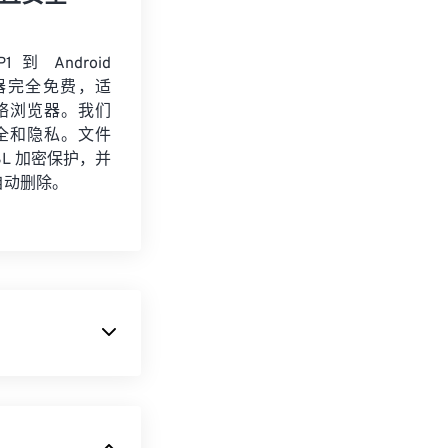
 到 Android
转换器完全免费，适
络浏览器。我们
全和隐私。文件
SSL 加密保护，并
自动删除。
过时，但仍受支
频层 II (MP2)