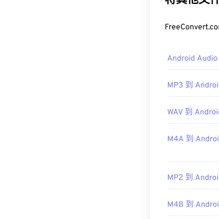
将其他文件转
如何打开 M
FreeConver
由于 MP1 已
平台运行的优
Android Aud
其他可以打开 
和
jetAudio
。
MP3 到 Androi
制定者：
ISO
/
首次发行：
19
WAV 到 Androi
有用的链接：
M4A 到 Androi
https://en.wik
https://mpeg.c
MP2 到 Androi
M4B 到 Androi