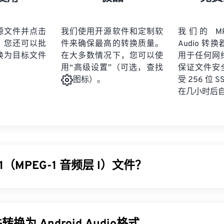
21
21
21
21
19
19
19
19
22
22
22
22
20
20
20
20
源文件并点击
我们使用开源软件和定制软
我们的 MP1
23
23
23
23
。您还可以批
件来确保最高的转换质量。
Audio 
21
21
21
21
24
24
24
换为目标文件
在大多数情况下，您可以使
用于任何网
22
22
22
22
用“高级设置”（可选，查找
保证文件安
25
25
25
23
23
23
23
受 256 位 
图标）。
26
26
26
在几小时后
24
24
24
27
27
27
25
25
25
28
28
28
26
26
26
29
29
29
27
27
27
30
30
30
1（MPEG-1 音频层 I）文件？
28
28
28
31
31
31
29
29
29
32
32
32
 (MP1) 是
MPEG
音频标准的早期简化版本。MP1 大部分内容已
30
30
30
33
33
33
数字磁带
格式的一部分。几乎所有 MP1 文件都被较新的
MPEG-1 音
31
31
31
 III 或 MPEG-2 音频层 III (MP3)
文件格式所取代。
34
34
34