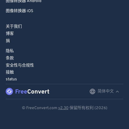
图像转换器 Android
67
67
图像转换器 iOS
68
68
69
69
关于我们
70
70
博客
捐
71
71
隐私
72
72
条款
73
73
安全性与合规性
74
74
接触
status
75
75
76
76
简体中文
English
77
77
Deutsch
© FreeConvert.com
v2.30
保留所有权利 (2026)
78
78
Español
79
79
Français