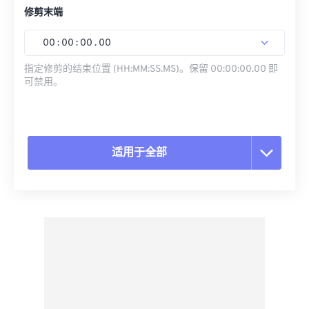
修剪末端
00
:
00
:
00
.
00
指定修剪的结束位置 (HH:MM:SS.MS)。保留 00:00:00.00 即
可禁用。
适用于全部
重置所有选项
从预设应用
另存为预设