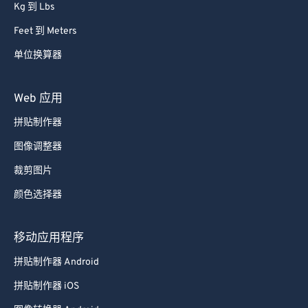
Kg 到 Lbs
54
54
54
54
54
54
Feet 到 Meters
55
55
55
55
55
55
单位换算器
56
56
56
56
56
56
57
57
57
57
57
57
Web 应用
58
58
58
58
58
58
拼贴制作器
59
59
59
59
59
59
图像调整器
60
60
裁剪图片
61
61
颜色选择器
62
62
63
63
移动应用程序
64
64
拼贴制作器 Android
65
65
拼贴制作器 iOS
66
66