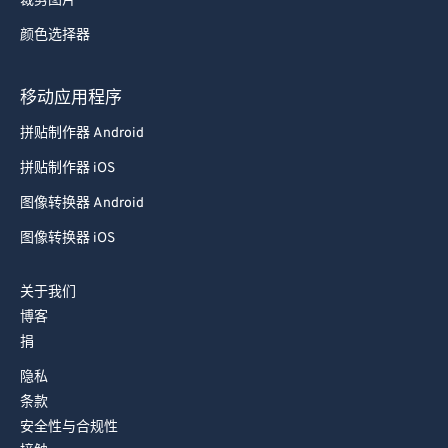
63
63
裁剪图片
64
64
颜色选择器
65
65
移动应用程序
66
66
拼贴制作器 Android
67
67
拼贴制作器 iOS
68
68
图像转换器 Android
69
69
70
70
图像转换器 iOS
71
71
关于我们
72
72
博客
73
73
捐
74
74
隐私
条款
75
75
安全性与合规性
76
76