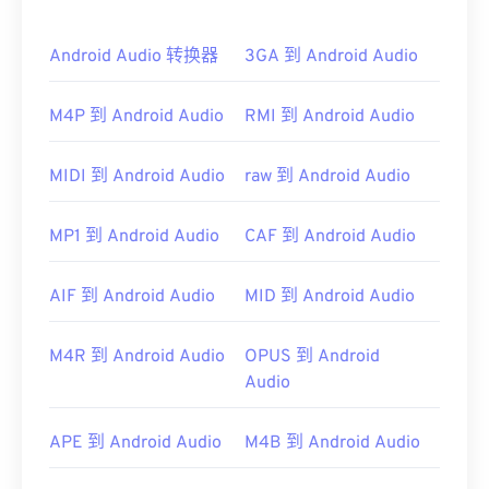
打开 AIFC 文件的最佳程序是
iTunes
。另一个不错的
选择是
VLC 媒体播放器
，它是一款可靠的程序，可
在大多数平台上运行，包括 Mac OS X 和移动设备。
Android Audio 转换器
3GA 到 Android Audio
具体来说，在 Windows 上，
QuickTime
和
Windows
M4P 到 Android Audio
RMI 到 Android Audio
Media Player
也可以打开 AIFC 文件。
开发者：
Apple Inc.
MIDI 到 Android Audio
raw 到 Android Audio
首次发行：
1988年
有用的链接：
MP1 到 Android Audio
CAF 到 Android Audio
https://en.wikipedia.org/wiki/Audio_Interchange_File_F
AIF 到 Android Audio
MID 到 Android Audio
https://www.file-extension.info/format/aifc
M4R 到 Android Audio
OPUS 到 Android
Audio
APE 到 Android Audio
M4B 到 Android Audio