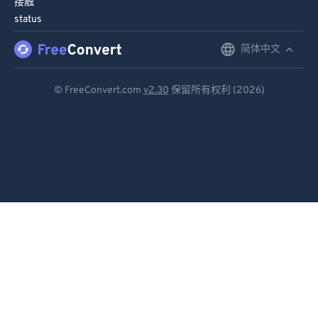
接触
status
77
77
78
78
简体中文
English
79
79
Deutsch
© FreeConvert.com
v2.30
保留所有权利 (2026)
80
80
Español
81
81
Français
82
82
83
83
Português
84
84
Italiano
85
85
Dutch
86
86
日本語
87
87
简体中文
88
88
89
89
繁體中文