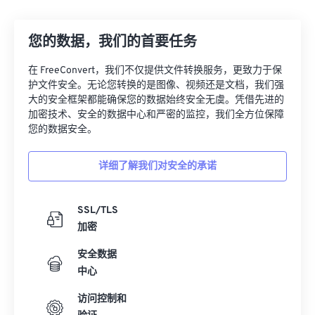
00
00
00
00
00
00
00
00
您的数据，我们的首要任务
00
00
00
00
00
00
00
00
在 FreeConvert，我们不仅提供文件转换服务，更致力于保
护文件安全。无论您转换的是图像、视频还是文档，我们强
01
01
01
01
01
01
01
01
大的安全框架都能确保您的数据始终安全无虞。凭借先进的
加密技术、安全的数据中心和严密的监控，我们全方位保障
02
02
02
02
02
02
02
02
您的数据安全。
03
03
03
03
03
03
03
03
04
04
04
04
04
04
04
04
详细了解我们对安全的承诺
05
05
05
05
05
05
05
05
SSL/TLS
06
06
06
06
06
06
06
06
加密
07
07
07
07
07
07
07
07
安全数据
08
08
08
08
08
08
08
08
中心
09
09
09
09
09
09
09
09
访问控制和
10
10
10
10
10
10
10
10