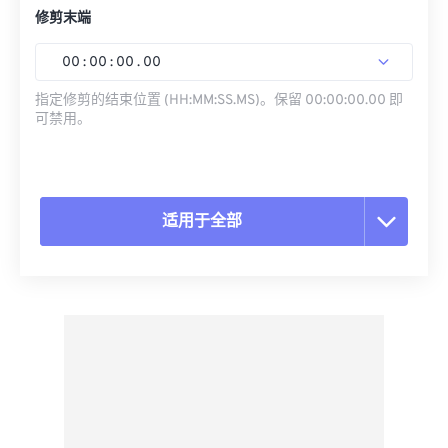
修剪末端
00
:
00
:
00
.
00
指定修剪的结束位置 (HH:MM:SS.MS)。保留 00:00:00.00 即
可禁用。
适用于全部
重置所有选项
从预设应用
另存为预设