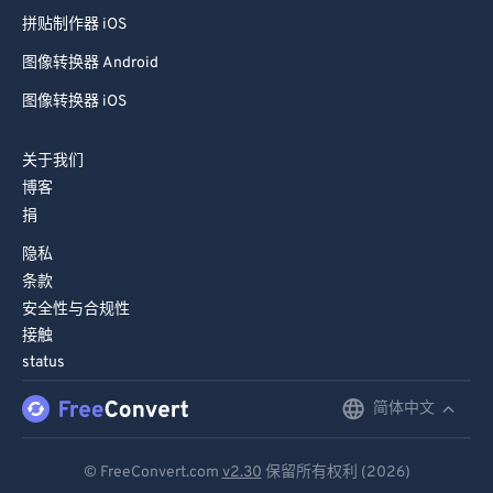
66
66
拼贴制作器 iOS
67
67
图像转换器 Android
68
68
图像转换器 iOS
69
69
70
70
关于我们
博客
71
71
捐
72
72
隐私
73
73
条款
74
74
安全性与合规性
接触
75
75
status
76
76
简体中文
English
77
77
Deutsch
78
78
© FreeConvert.com
v2.30
保留所有权利 (2026)