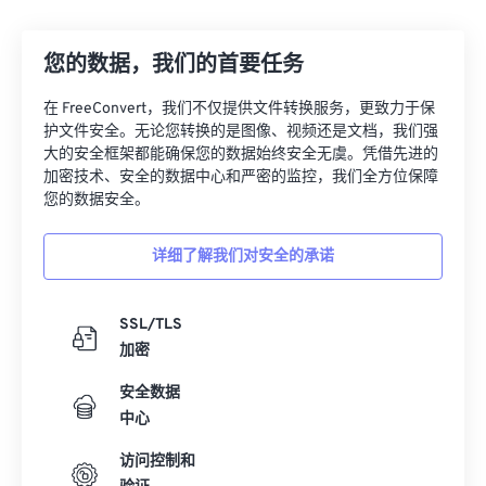
00
00
00
00
00
00
00
00
您的数据，我们的首要任务
00
00
00
00
00
00
00
00
在 FreeConvert，我们不仅提供文件转换服务，更致力于保
护文件安全。无论您转换的是图像、视频还是文档，我们强
01
01
01
01
01
01
01
01
大的安全框架都能确保您的数据始终安全无虞。凭借先进的
加密技术、安全的数据中心和严密的监控，我们全方位保障
02
02
02
02
02
02
02
02
您的数据安全。
03
03
03
03
03
03
03
03
04
04
04
04
04
04
04
04
详细了解我们对安全的承诺
05
05
05
05
05
05
05
05
SSL/TLS
06
06
06
06
06
06
06
06
加密
07
07
07
07
07
07
07
07
安全数据
08
08
08
08
08
08
08
08
中心
09
09
09
09
09
09
09
09
访问控制和
10
10
10
10
10
10
10
10