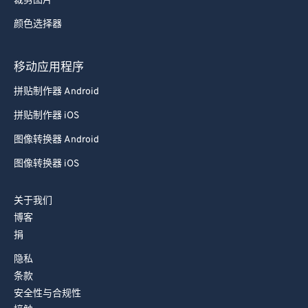
63
63
裁剪图片
64
64
颜色选择器
65
65
移动应用程序
66
66
拼贴制作器 Android
67
67
拼贴制作器 iOS
68
68
图像转换器 Android
69
69
70
70
图像转换器 iOS
71
71
关于我们
72
72
博客
73
73
捐
74
74
隐私
条款
75
75
安全性与合规性
76
76