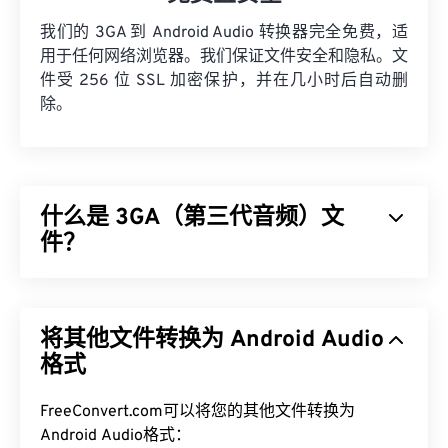
我们的 3GA 到 Android Audio 转换器完全免费，适
用于任何网络浏览器。我们保证文件安全和隐私。文
件受 256 位 SSL 加密保护，并在几小时后自动删
除。
什么是 3GA（第三代音频）文
件？
第三代音频 (3GA) 文件格式是 3GPP 多媒体容器的
音频流部分，专为 3G
通用移动通信系统 (UMTS)
移
将其他文件转换为 Android Audio
动网络设计。由于 3GA 文件经过高度压缩且侧重于
窄带信号，因此不适合用作音乐文件。
格式
如何打开 3GA 文件？
FreeConvert.com可以将您的其他文件转换为
Android Audio格式：