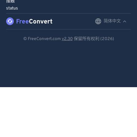
接触
status
77
77
78
78
简体中文
English
79
79
Deutsch
© FreeConvert.com
v2.30
保留所有权利 (2026)
80
80
Español
81
81
Français
82
82
83
83
Português
84
84
Italiano
85
85
Dutch
86
86
日本語
87
87
简体中文
88
88
89
89
繁體中文