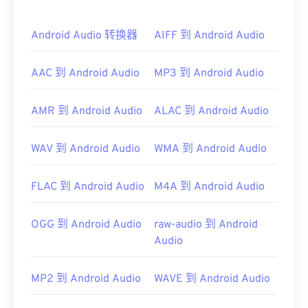
默认情况下，3GA 文件可在
VLC 媒体播放器
和
Mac
版 QuickTime
中打开。3GA 文件也可在大多数手机
的录音机应用程序中打开。由于 3GA 文件常用于彩
Android Audio 转换器
AIFF 到 Android Audio
信，因此大多数
3G 移动设备
都可以打开它们。
AAC 到 Android Audio
MP3 到 Android Audio
其他可以打开 3GA 文件的程序包括
Media Player
Classic
、
RealPlayer
和
MPlayer
。如果打开 3GA 文
件时出现问题，请重命名文件，使其包含扩展名
AMR 到 Android Audio
ALAC 到 Android Audio
“3GP”，然后尝试再次打开。
开发者：
第三代合作伙伴计划（3GPP）
WAV 到 Android Audio
WMA 到 Android Audio
首次发行：
1999年
FLAC 到 Android Audio
M4A 到 Android Audio
有用的链接：
https://en.wikipedia.org/wiki/Adaptive_Multi-
OGG 到 Android Audio
raw-audio 到 Android
Rate_audio_codec
Audio
https://download.cnet.com/s/3ga-player/
MP2 到 Android Audio
WAVE 到 Android Audio