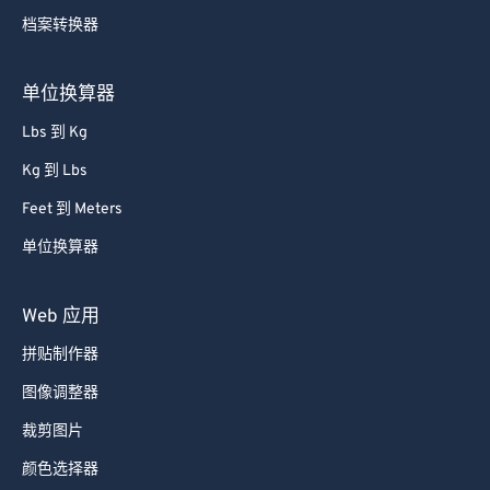
51
51
51
51
51
51
档案转换器
52
52
52
52
52
52
53
53
53
53
53
53
单位换算器
54
54
54
54
54
54
Lbs 到 Kg
55
55
55
55
55
55
Kg 到 Lbs
56
56
56
56
56
56
Feet 到 Meters
57
57
57
57
57
57
单位换算器
58
58
58
58
58
58
59
59
59
59
59
59
Web 应用
60
60
拼贴制作器
61
61
图像调整器
62
62
裁剪图片
63
63
颜色选择器