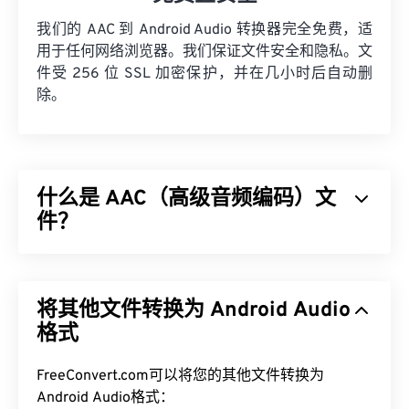
我们的 AAC 到 Android Audio 转换器完全免费，适
用于任何网络浏览器。我们保证文件安全和隐私。文
件受 256 位 SSL 加密保护，并在几小时后自动删
除。
什么是 AAC（高级音频编码）文
件？
高级音频编码 (AAC) 是一种通过
有损
压缩来减小文
件大小的数字音频文件格式。它主要用于数字电视、
将其他文件转换为 Android Audio
数字广播和互联网流媒体。它是
iOS
、
YouTube
、
任天堂
格式
和
PlayStation
的标准音频格式。ISO/
IEC
将
AAC
编解码器
指定
为
MP3
的改进版本，因为它能够更
有效地压缩文件大小，同时提供与未压缩音频类似的
FreeConvert.com可以将您的其他文件转换为
音质。
Android Audio格式：