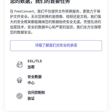
您的数据，我们的首要任务
在 FreeConvert，我们不仅提供文件转换服务，更致力于保
00
00
00
00
00
00
00
00
护文件安全。无论您转换的是图像、视频还是文档，我们强
大的安全框架都能确保您的数据始终安全无虞。凭借先进的
01
01
01
01
01
01
01
01
加密技术、安全的数据中心和严密的监控，我们全方位保障
您的数据安全。
02
02
02
02
02
02
02
02
03
03
03
03
03
03
03
03
详细了解我们对安全的承诺
04
04
04
04
04
04
04
04
05
05
05
05
05
05
05
05
SSL/TLS
06
06
06
06
06
06
06
06
加密
07
07
07
07
07
07
07
07
安全数据
中心
08
08
08
08
08
08
08
08
09
09
09
09
09
09
09
09
访问控制和
验证
10
10
10
10
10
10
10
10
11
11
11
11
11
11
11
11