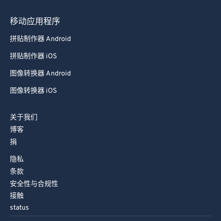
64
64
65
65
移动应用程序
66
66
拼贴制作器 Android
67
67
拼贴制作器 iOS
68
68
图像转换器 Android
69
69
图像转换器 iOS
70
70
71
71
关于我们
博客
72
72
捐
73
73
隐私
74
74
条款
75
75
安全性与合规性
接触
76
76
status
77
77