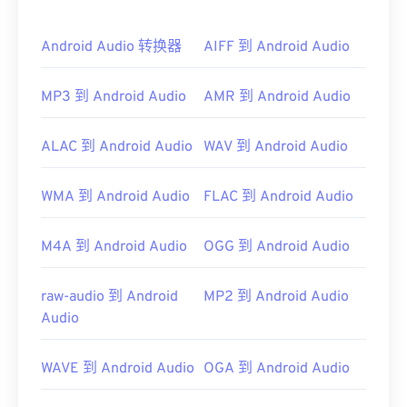
如何打开 AAC 文件？
Android Audio 转换器
AIFF 到 Android Audio
为了获得最佳效果，请使用
VLC 媒体播放器
打开
AAC 文件。此外，
iTunes
也会默认打开 AAC 文件。
MP3 到 Android Audio
AMR 到 Android Audio
不过，AAC 文件非常普遍，可以在许多其他程序和
软件中打开。
ALAC 到 Android Audio
WAV 到 Android Audio
此外，由于 AAC 文件通常用作视频游戏的音频文
件，因此它们可以在大多数流行的游戏机上打开，例
WMA 到 Android Audio
FLAC 到 Android Audio
如
Nintendo 3DS
和
Playstation 4
。
开发者：
ISO/IEC MPEG 音频委员会
M4A 到 Android Audio
OGG 到 Android Audio
首次发行：
1997年
raw-audio 到 Android
MP2 到 Android Audio
有用的链接：
Audio
https://en.wikipedia.org/wiki/Advanced_Audio_Coding
https://www.iso.org/standard/43345.html?
WAVE 到 Android Audio
OGA 到 Android Audio
browse=tc