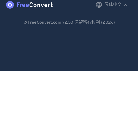
简体中文
English
78
78
Deutsch
79
79
© FreeConvert.com
v2.30
保留所有权利 (2026)
80
80
Español
81
81
Français
82
82
Português
83
83
Italiano
84
84
Dutch
85
85
86
86
日本語
87
87
简体中文
88
88
繁體中文
89
89
한국어
90
90