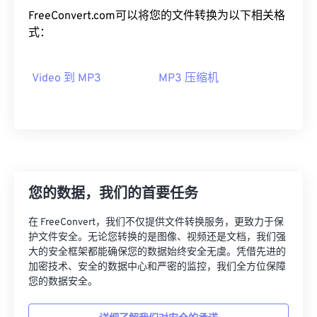
FreeConvert.com可以将您的文件转换为以下相关格
式：
Video 到 MP3
MP3 压缩机
00
00
00
00
00
00
00
00
00
00
00
00
00
00
00
00
01
01
01
01
01
01
01
01
您的数据，我们的首要任务
02
02
02
02
02
02
02
02
在 FreeConvert，我们不仅提供文件转换服务，更致力于保
护文件安全。无论您转换的是图像、视频还是文档，我们强
03
03
03
03
03
03
03
03
大的安全框架都能确保您的数据始终安全无虞。凭借先进的
04
04
04
04
04
04
04
04
加密技术、安全的数据中心和严密的监控，我们全方位保障
您的数据安全。
05
05
05
05
05
05
05
05
06
06
06
06
06
06
06
06