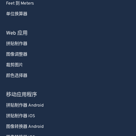
59
59
59
59
59
59
Feet 到 Meters
60
60
单位换算器
61
61
62
62
Web 应用
63
63
拼贴制作器
64
64
图像调整器
65
65
裁剪图片
66
66
颜色选择器
67
67
68
68
移动应用程序
69
69
拼贴制作器 Android
70
70
拼贴制作器 iOS
71
71
图像转换器 Android
72
72