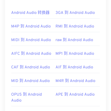
由于 MP3 文件非常流行，大多数主流音频播放程序
都支持它们。只需点击文件即可在
Android Audio 转换器
3GA 到 Android Audio
iTunes
或
Windows
Media Player
中打开它，具体取决于您首选的平台。
用户还可以
预览 MP3
文件。
M4P 到 Android Audio
RMI 到 Android Audio
另一个可以打开 MP3 文件的程序是
VLC 媒体播放
器
。请记住，另外两种文件类型也使用 MP3 扩展
MIDI 到 Android Audio
raw 到 Android Audio
名。它们是
Masterpoint 绿点数据
（已过时）和
TeslaCrypt 3.0 勒索软件加密文件（勒索软件加密文
AIFC 到 Android Audio
MP1 到 Android Audio
件）。TeslaCrypt 3.0 勒索软件加密文件
是一种要求
以比特币支付赎金的恶意软件，但幸运的是，它现已
CAF 到 Android Audio
AIF 到 Android Audio
停用，不再构成威胁。
制定者：
ISO
/
IEC
，
运动图像专家组
MID 到 Android Audio
M4R 到 Android Audio
首次发行：
1993年
有用的链接：
OPUS 到 Android
APE 到 Android Audio
Audio
https://en.wikipedia.org/wiki/MP3