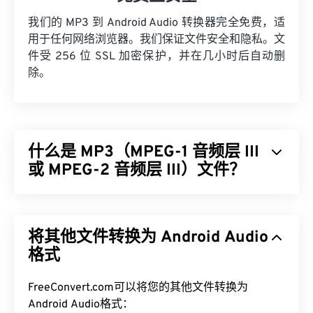
我们的 MP3 到 Android Audio 转换器完全免费，适
用于任何网络浏览器。我们保证文件安全和隐私。文
件受 256 位 SSL 加密保护，并在几小时后自动删
除。
什么是 MP3（MPEG-1 音频层 III
或 MPEG-2 音频层 III）文件？
MPEG-1 音频层 III 或 MPEG-2 音频层 III (MP3) 是一
种数字音频编码格式，用于
将声音序列压缩
成非常小
将其他文件转换为 Android Audio
的文件，以便进行数字存储和传输。MP3 文件是消
费者最常用的音频文件。由于体积小且质量高，
格式
MP3
文件易于存储和共享，因此受众广泛。
FreeConvert.com可以将您的其他文件转换为
如何打开 MP3 文件？
Android Audio格式：