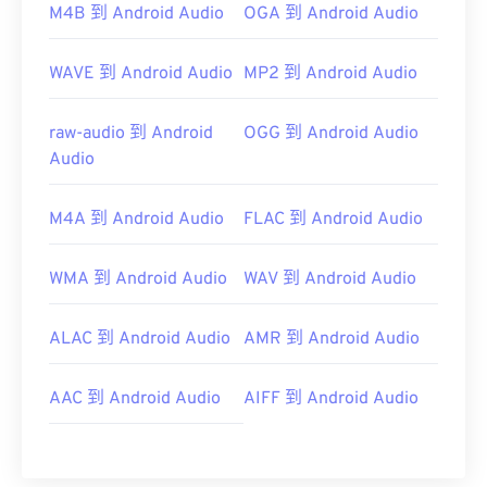
https://mpeg.chiariglione.org/standards/mpeg-
M4B 到 Android Audio
OGA 到 Android Audio
a/music-player-application-format.html
WAVE 到 Android Audio
MP2 到 Android Audio
raw-audio 到 Android
OGG 到 Android Audio
Audio
M4A 到 Android Audio
FLAC 到 Android Audio
WMA 到 Android Audio
WAV 到 Android Audio
ALAC 到 Android Audio
AMR 到 Android Audio
AAC 到 Android Audio
AIFF 到 Android Audio