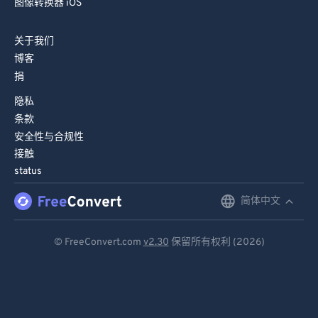
图像转换器 iOS
73
73
关于我们
74
74
博客
75
75
捐
76
76
隐私
77
77
条款
安全性与合规性
78
78
接触
79
79
status
80
80
简体中文
English
81
81
Deutsch
82
82
© FreeConvert.com
v2.30
保留所有权利 (2026)
Español
83
83
84
84
Français
85
85