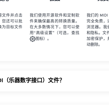
21
21
21
21
19
19
19
19
22
22
22
22
20
20
20
20
源文件并点击
我们使用开源软件和定制软
我们的 MIDI
23
23
23
23
。您还可以批
件来确保最高的转换质量。
完全免费，
21
21
21
21
24
24
24
换为目标文件
在大多数情况下，您可以使
浏览器。我
22
22
22
22
用“高级设置”（可选，查找
和隐私。文件受
25
25
25
23
23
23
23
加密保护，
图标）。
26
26
26
动删除。
24
24
24
27
27
27
25
25
25
28
28
28
26
26
26
29
29
29
27
27
27
30
30
30
IDI（乐器数字接口）文件？
28
28
28
31
31
31
29
29
29
32
32
32
MIDI) 是一种管理数字乐器与计算机之间交互的协议。本质上，MI
30
30
30
33
33
33
言。MIDI 与其他音频文件类型不同，其目的是在应用程序、软
31
31
31
例如音符、时值、音高和音量）。
34
34
34