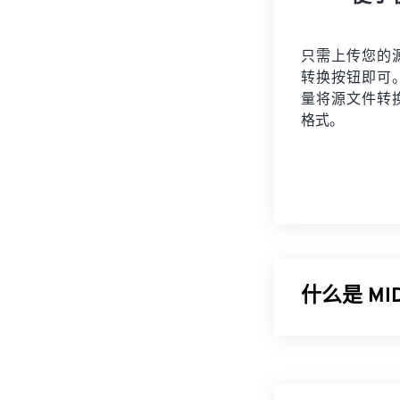
只需上传您的
转换按钮即可
量将
源文件
转
格式。
什么是 M
乐器数字接口 (
世界的标准化语
享音乐信息（