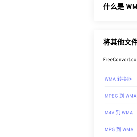
什么是 WMA
如何打开 M
打开 MIDI 
微软最初开发
式。Audacity 
一种音频编解码
更新版本：
WM
其他可以打开 M
将其他文件
但微软已停止了 W
器
、
卡拉 OK 
开发者：
MID
如何打开 
FreeConve
首次发行：
19
作为
Windows M
WMA 转换器
有用的链接：
文件的默认程
WMA 文件也
https://en.wiki
MPEG 到 WMA
其他可以打开 
https://www.mid
OverDrive Medi
M4V 到 WMA
Phone/Windows
开发者：
微软
MPG 到 WMA
首次发行：
19