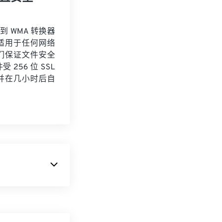
 到 WMA 转换器
适用于任何网络
们保证文件安全
 256 位 SSL
并在几小时后自
DI 是
数字音乐
件和硬件之间共