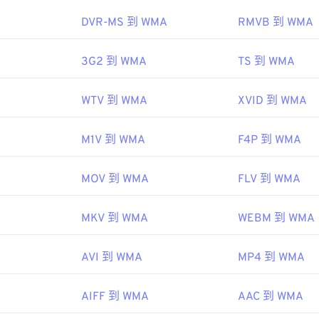
45
45
45
48
48
48
DVR-MS 到 WMA
RMVB 到 WMA
46
46
46
49
49
49
ipedia.org/wiki/Windows_Media_Audio
47
47
47
3G2 到 WMA
TS 到 WMA
50
50
50
microsoft.com/en-us/windows/desktop/medfound/windows-me
48
48
48
51
51
51
WTV 到 WMA
XVID 到 WMA
49
49
49
52
52
52
50
50
50
53
53
53
M1V 到 WMA
F4P 到 WMA
51
51
51
54
54
54
52
52
52
MOV 到 WMA
FLV 到 WMA
55
55
55
53
53
53
56
56
56
MKV 到 WMA
WEBM 到 WMA
54
54
54
57
57
57
55
55
55
AVI 到 WMA
MP4 到 WMA
58
58
58
56
56
56
59
59
59
AIFF 到 WMA
AAC 到 WMA
57
57
57
60