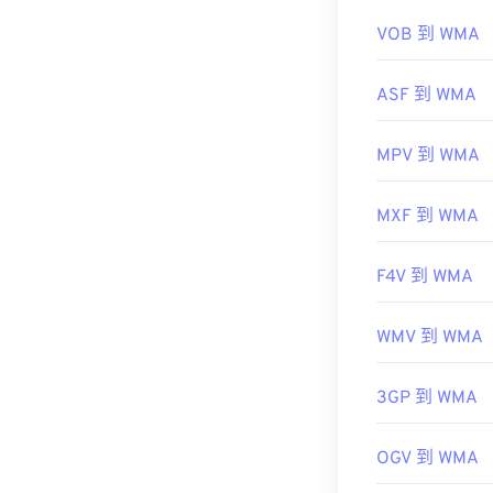
有用的链接：
VOB 到 WMA
https://en.wik
ASF 到 WMA
https://docs.
MPV 到 WMA
MXF 到 WMA
F4V 到 WMA
WMV 到 WMA
3GP 到 WMA
OGV 到 WMA