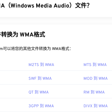
32
32
32
（Windows Media Audio）文件？
35
35
35
IDI 文件？
33
33
33
36
36
36
文件的最佳程序是
Awave Studio
和
Audacity。Awave
可以读取 260
了
Windows Media Audio (WMA)
文件格式，以与 MP3 文件格式竞
34
34
34
37
37
37
是
一款免费的
开源
软件，可跨平台和操作系统运行。
器，也是一种音频格式。自 1999 年诞生以来，WMA 不断发
35
35
35
A Pro
、
WMA Lossless
和
WMA Voice
。它是
Windows Media
的
38
38
38
IDI 的程序包括
转换为 WMA格式
Winamp
、
Windows Media Player
、
vanBasc
indows Media 的开发。
36
36
36
播放器
、
Musicnotes 播放器
和
Sibelius
。
39
39
39
37
37
37
I 制造商协会
WMA 文件？
rt.com可以将您的其他文件转换为 WMA格式：
40
40
40
38
38
38
83年
41
41
41
edia
的核心组件，
Windows Media Player
支持 WMA 文件，并
39
39
39
M2TS 到 WMA
MTS 到 WMA
序。然而，由于
WMA
文件相对普及，许多其他播放器和程序也支
42
42
42
经常用于在线流媒体播放。
40
40
40
pedia.org/wiki/MIDI
43
43
43
SWF 到 WMA
MOD 到 WMA
WMA 文件的程序包括
VLC 媒体播放器
41
41
和
UltraMixer
41
。对于移动设
i.org/specifications
44
44
44
a Console
，它有适用于
Apple iOS
、
Google Android
和
Windo
42
42
42
QT 到 WMA
RM 到 WMA
45
45
45
 10 Mobile 的
版本。
43
43
43
46
46
46
3GPP 到 WMA
DIVX 到 WMA
44
44
44
47
47
47
99年