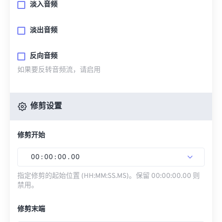
淡入音频
淡出音频
反向音频
如果要反转音频流，请启用
修剪设置
修剪开始
00
:
00
:
00
.
00
指定修剪的起始位置 (HH:MM:SS.MS)。保留 00:00:00.00 则
禁用。
修剪末端