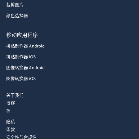
裁剪图片
73
73
颜色选择器
74
74
75
75
移动应用程序
76
76
拼贴制作器 Android
77
77
拼贴制作器 iOS
78
78
图像转换器 Android
79
79
图像转换器 iOS
80
80
81
81
关于我们
博客
82
82
捐
83
83
隐私
84
84
条款
85
85
安全性与合规性