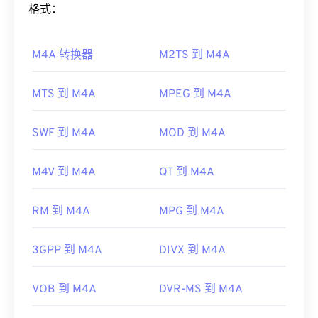
操作系统运行。
格式：
如何打开 M4A 文件？
其他可以打开 MIDI 的程序包括
Winamp
、
Windows
Media Player
、
vanBasco 的卡拉 OK 播放器
、
卡拉
M4A 转换器
M2TS 到 M4A
M4A 文件可以在大多数知名的音频播放程序中打
OK 播放器
、
Musicnotes 播放器
和
Sibelius
。
开，包括
iTunes
、
QuickTime
和
Windows Media
开发者：
MIDI 制造商协会
Player
。对于 Apple 用户，iTunes 是打开 M4A 文件
MTS 到 M4A
MPEG 到 M4A
的默认程序。对于 Windows 用户，默认程序是
首次发行：
1983年
Windows Media Player。用户还可以通过突出显示文
SWF 到 M4A
MOD 到 M4A
有用的链接：
件并按空格键来预览 M4A 文件。
https://en.wikipedia.org/wiki/MIDI
此外，M4A 可以在
VLC 媒体播放器
、
Adobe
M4V 到 M4A
QT 到 M4A
https://www.midi.org/specifications
Premiere Pro
、
Elmedia Player
、
Winamp
和许多
其他程序中打开。
RM 到 M4A
MPG 到 M4A
制定者：
ISO
/
IEC
，
运动图像专家组
首次发行：
2001年
3GPP 到 M4A
DIVX 到 M4A
有用的链接：
VOB 到 M4A
DVR-MS 到 M4A
https://en.wikipedia.org/wiki/MPEG-4_Part_14