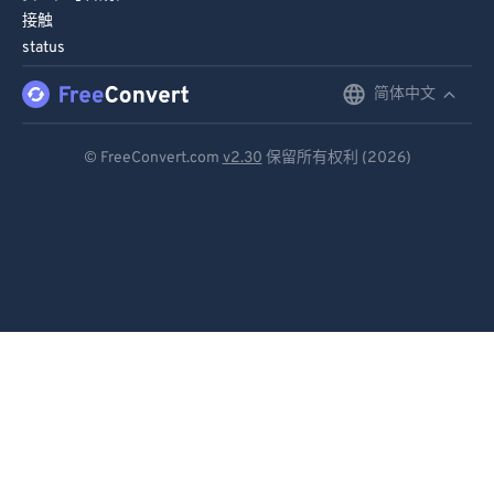
接触
86
86
status
87
87
简体中文
English
88
88
89
89
Deutsch
© FreeConvert.com
v2.30
保留所有权利 (2026)
90
90
Español
91
91
Français
92
92
Português
93
93
Italiano
94
94
95
95
Dutch
96
96
日本語
97
97
简体中文
98
98