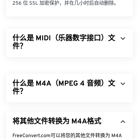
256 位 SSL 加密保护，并在几小时后自动删除。
什么是 MIDI（乐器数字接口）文
件？
乐器数字接口 (MIDI) 是一种管理数字乐器与计算机
之间交互的协议。本质上，MIDI 是
数字音乐
世界的
标准化语言。MIDI 与其他音频文件类型不同，其目
什么是 M4A（MPEG 4 音频）文
的是在应用程序、软件和硬件之间共享音乐信息（例
如音符、时值、音高和音量）。
件？
如何打开 MIDI 文件？
MPEG 4 音频 (M4A) 使用两种编解码器算法之一来
压缩和编码音频文件：
高级音频编码 (AAC)
或
Apple
打开 MIDI 文件的最佳程序是
Awave Studio
和
将其他文件转换为 M4A格式
无损音频编解码器 (ALAC)
。与所有其他音频文件格
Audacity。Awave
可以读取 260 种不同的音频格
式
相比
，M4A 文件体积更小，同时质量比
MP3
文件
式。Audacity 是
一款免费的
开源
软件，可跨平台和
更好，两者最为相似。
FreeConvert.com可以将您的其他文件转换为 M4A