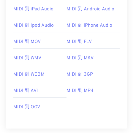
MIDI 到 iPad Audio
MIDI 到 Android Audio
MIDI 到 Ipod Audio
MIDI 到 iPhone Audio
MIDI 到 MOV
MIDI 到 FLV
00
00
00
00
00
00
00
00
MIDI 到 WMV
MIDI 到 MKV
00
00
00
00
00
00
00
00
MIDI 到 WEBM
MIDI 到 3GP
01
01
01
01
01
01
01
01
02
02
02
02
02
02
02
02
MIDI 到 AVI
MIDI 到 MP4
03
03
03
03
03
03
03
03
MIDI 到 OGV
04
04
04
04
04
04
04
04
05
05
05
05
05
05
05
05
06
06
06
06
06
06
06
06