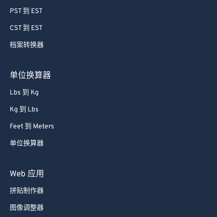
59
59
59
59
59
59
PST 到 EST
60
60
CST 到 EST
61
61
档案转换器
62
62
63
63
单位换算器
64
64
Lbs 到 Kg
65
65
Kg 到 Lbs
66
66
Feet 到 Meters
67
67
单位换算器
68
68
69
69
Web 应用
70
70
拼贴制作器
71
71
图像调整器
72
72