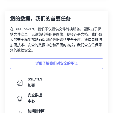
07
07
07
07
07
07
07
07
08
08
08
08
08
08
08
08
您的数据，我们的首要任务
09
09
09
09
09
09
09
09
在 FreeConvert，我们不仅提供文件转换服务，更致力于保
10
10
10
10
10
10
10
10
护文件安全。无论您转换的是图像、视频还是文档，我们强
大的安全框架都能确保您的数据始终安全无虞。凭借先进的
11
11
11
11
11
11
11
11
加密技术、安全的数据中心和严密的监控，我们全方位保障
12
12
12
12
12
12
12
12
您的数据安全。
13
13
13
13
13
13
13
13
详细了解我们对安全的承诺
14
14
14
14
14
14
14
14
15
15
15
15
15
15
15
15
SSL/TLS
16
16
16
16
16
16
16
16
加密
17
17
17
17
17
17
17
17
安全数据
18
18
18
18
18
18
18
18
中心
19
19
19
19
19
19
19
19
访问控制和