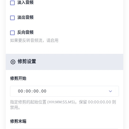
淡入音频
淡出音频
反向音频
如果要反转音频流，请启用
修剪设置
修剪开始
00
:
00
:
00
.
00
指定修剪的起始位置 (HH:MM:SS.MS)。保留 00:00:00.00 则
禁用。
修剪末端