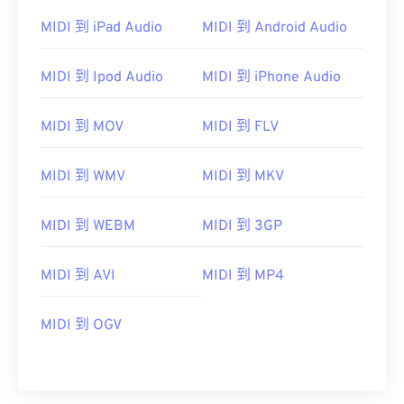
MIDI 到 iPad Audio
MIDI 到 Android Audio
MIDI 到 Ipod Audio
MIDI 到 iPhone Audio
MIDI 到 MOV
MIDI 到 FLV
MIDI 到 WMV
MIDI 到 MKV
MIDI 到 WEBM
MIDI 到 3GP
MIDI 到 AVI
MIDI 到 MP4
00
00
00
00
00
00
00
00
MIDI 到 OGV
00
00
00
00
00
00
00
00
01
01
01
01
01
01
01
01