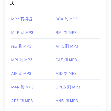
操作系统运行。
式：
如何打开 MP3 文件？
其他可以打开 MIDI 的程序包括
Winamp
、
Windows
Media Player
、
vanBasco 的卡拉 OK 播放器
、
卡拉
MP3 转换器
3GA 到 MP3
由于 MP3 文件非常流行，大多数主流音频播放程序
OK 播放器
、
Musicnotes 播放器
和
Sibelius
。
都支持它们。只需点击文件即可在
iTunes
或
Windows
开发者：
MIDI 制造商协会
Media Player
中打开它，具体取决于您首选的平台。
M4P 到 MP3
RMI 到 MP3
用户还可以
预览 MP3
文件。
首次发行：
1983年
另一个可以打开 MP3 文件的程序是
VLC 媒体播放
raw 到 MP3
AIFC 到 MP3
有用的链接：
器
。请记住，另外两种文件类型也使用 MP3 扩展
https://en.wikipedia.org/wiki/MIDI
名。它们是
Masterpoint 绿点数据
（已过时）和
MP1 到 MP3
CAF 到 MP3
https://www.midi.org/specifications
TeslaCrypt 3.0 勒索软件加密文件（勒索软件加密文
件）。TeslaCrypt 3.0 勒索软件加密文件
是一种要求
AIF 到 MP3
MID 到 MP3
以比特币支付赎金的恶意软件，但幸运的是，它现已
停用，不再构成威胁。
M4R 到 MP3
OPUS 到 MP3
制定者：
ISO
/
IEC
，
运动图像专家组
首次发行：
1993年
APE 到 MP3
M4B 到 MP3
有用的链接：