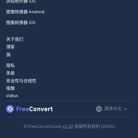
拼贴制作器 iOS
81
81
图像转换器 Android
82
82
图像转换器 iOS
83
83
84
84
关于我们
博客
85
85
捐
86
86
隐私
87
87
条款
88
88
安全性与合规性
接触
89
89
status
90
90
简体中文
English
91
91
Deutsch
92
92
© FreeConvert.com
v2.30
保留所有权利 (2026)
93
93
Español