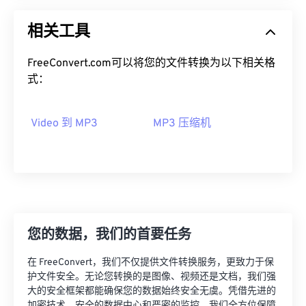
02
02
02
02
02
02
02
02
相关工具
03
03
03
03
03
03
03
03
FreeConvert.com可以将您的文件转换为以下相关格
04
04
04
04
04
04
04
04
式：
05
05
05
05
05
05
05
05
06
06
06
06
06
06
06
06
Video 到 MP3
MP3 压缩机
07
07
07
07
07
07
07
07
08
08
08
08
08
08
08
08
09
09
09
09
09
09
09
09
10
10
10
10
10
10
10
10
11
11
11
11
11
11
11
11
您的数据，我们的首要任务
12
12
12
12
12
12
12
12
在 FreeConvert，我们不仅提供文件转换服务，更致力于保
13
13
13
13
13
13
13
13
护文件安全。无论您转换的是图像、视频还是文档，我们强
大的安全框架都能确保您的数据始终安全无虞。凭借先进的
14
14
14
14
14
14
14
14
加密技术、安全的数据中心和严密的监控，我们全方位保障