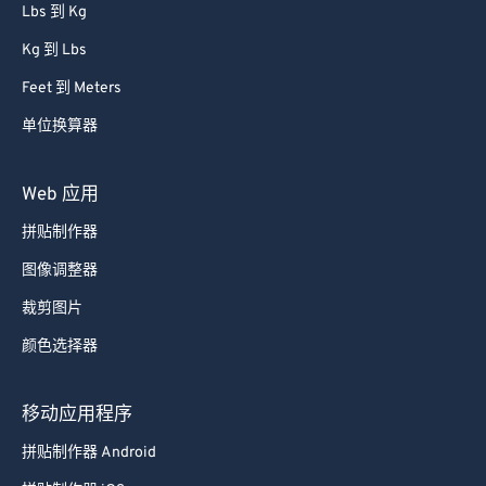
Lbs 到 Kg
68
68
Kg 到 Lbs
69
69
Feet 到 Meters
70
70
单位换算器
71
71
72
72
Web 应用
73
73
拼贴制作器
74
74
图像调整器
75
75
裁剪图片
76
76
颜色选择器
77
77
78
78
移动应用程序
79
79
拼贴制作器 Android
80
80