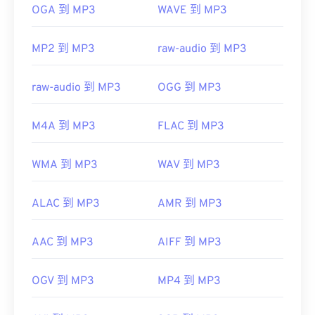
OGA 到 MP3
WAVE 到 MP3
https://en.wikipedia.org/wiki/MP3
https://mpeg.chiariglione.org/standards/mpeg-
MP2 到 MP3
raw-audio 到 MP3
a/music-player-application-format.html
raw-audio 到 MP3
OGG 到 MP3
M4A 到 MP3
FLAC 到 MP3
WMA 到 MP3
WAV 到 MP3
ALAC 到 MP3
AMR 到 MP3
AAC 到 MP3
AIFF 到 MP3
OGV 到 MP3
MP4 到 MP3