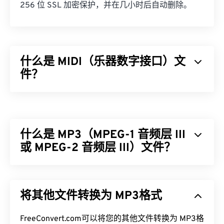
256 位 SSL 加密保护，并在几小时后自动删除。
什么是 MIDI（乐器数字接口）文
件？
乐器数字接口 (MIDI) 是一种管理数字乐器与计算机
之间交互的协议。本质上，MIDI 是
数字音乐
世界的
标准化语言。MIDI 与其他音频文件类型不同，其目
什么是 MP3（MPEG-1 音频层 III
的是在应用程序、软件和硬件之间共享音乐信息（例
如音符、时值、音高和音量）。
或 MPEG-2 音频层 III）文件？
如何打开 MIDI 文件？
MPEG-1 音频层 III 或 MPEG-2 音频层 III (MP3) 是一
种数字音频编码格式，用于
将声音序列压缩
成非常小
打开 MIDI 文件的最佳程序是
Awave Studio
和
将其他文件转换为 MP3格式
的文件，以便进行数字存储和传输。MP3 文件是消
Audacity。Awave
可以读取 260 种不同的音频格
费者最常用的音频文件。由于体积小且质量高，
式。Audacity 是
一款免费的
开源
软件，可跨平台和
MP3
FreeConvert.com可以将您的其他文件转换为 MP3格
文件易于存储和共享，因此受众广泛。