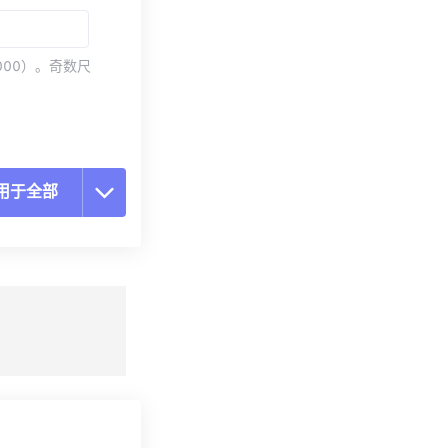
000）。奇数尺
用于全部
置所有选项
预设应用
存为预设