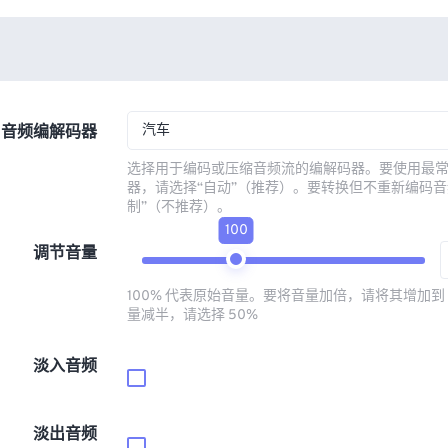
汽车
音频编解码器
选择用于编码或压缩音频流的编解码器。要使用最
器，请选择“自动”（推荐）。要转换但不重新编码音
制”（不推荐）。
100
调节音量
100% 代表原始音量。要将音量加倍，请将其增加到 
量减半，请选择 50%
淡入音频
淡出音频