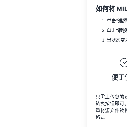
如何将 MI
单击
“选
单击
“转
当状态变
便于
只需上传您的
转换按钮即可
量将
源文件
转
格式。