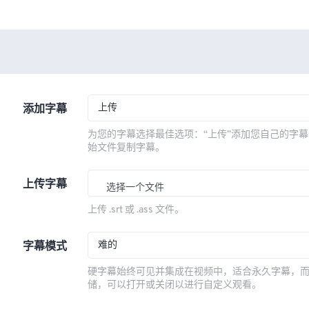
上传
添加字幕
为您的字幕选择最佳选项：“上传”添加您自己的字幕
始文件复制字幕。
上传字幕
选择一个文件
上传 .srt 或 .ass 文件。
难的
字幕模式
硬字幕始终可见并集成在视频中，适合永久字幕，
储，可以打开或关闭以进行自定义观看。