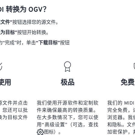
18
18
18
18
21
21
21
21
DI 转换为 OGV？
19
19
19
19
22
22
22
22
择文件”
按钮选择您的源文件。
20
20
20
20
23
23
23
23
换为目标”
按钮开始转换。
21
21
21
21
24
24
24
为“完成”时，单击
“下载目标”
按钮
22
22
22
22
25
25
25
23
23
23
23
26
26
26
24
24
24
27
27
27
25
25
25
28
28
28
使用
极品
免费
26
26
26
29
29
29
27
27
27
30
30
30
源文件并点击
我们使用开源软件和定制软
我们的 MIDI
28
28
28
31
31
31
。您还可以批
件来确保最高的转换质量。
完全免费，
29
29
29
换为目标文件
在大多数情况下，您可以使
浏览器。我
32
32
32
用“高级设置”（可选，查找
和隐私。文件受
30
30
30
33
33
33
加密保护，
图标）。