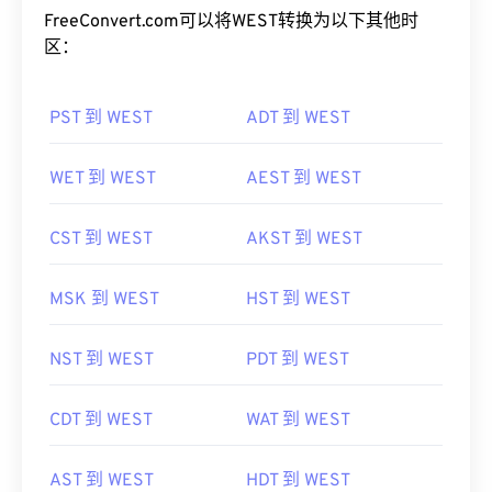
FreeConvert.com可以将WEST转换为以下其他时
区：
PST 到 WEST
ADT 到 WEST
WET 到 WEST
AEST 到 WEST
CST 到 WEST
AKST 到 WEST
MSK 到 WEST
HST 到 WEST
NST 到 WEST
PDT 到 WEST
CDT 到 WEST
WAT 到 WEST
AST 到 WEST
HDT 到 WEST