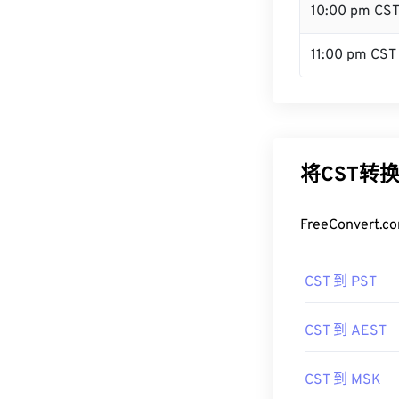
10:00 pm CS
11:00 pm CST
将CST转
FreeConve
CST 到 PST
CST 到 AEST
CST 到 MSK