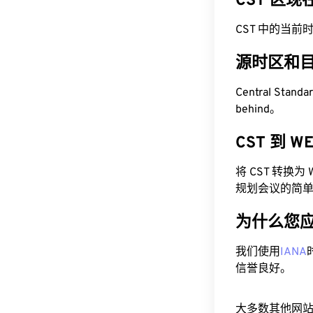
CST 区
CST 中的当前时间为 
源时区和
Central Stan
behind。
CST 到 
将 CST 转换
规划会议的简
为什么您
我们使用
IANA
信誉良好。
大多数其他网