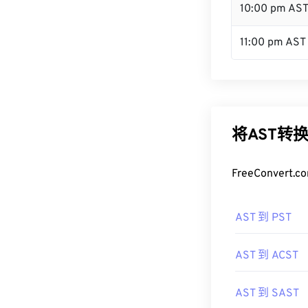
10:00 pm AS
11:00 pm AST
将AST转
FreeConve
AST 到 PST
AST 到 ACST
AST 到 SAST