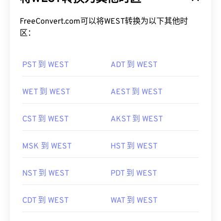
FreeConvert.com可以将WEST转换为以下其他时
区：
PST 到 WEST
ADT 到 WEST
WET 到 WEST
AEST 到 WEST
CST 到 WEST
AKST 到 WEST
MSK 到 WEST
HST 到 WEST
NST 到 WEST
PDT 到 WEST
CDT 到 WEST
WAT 到 WEST