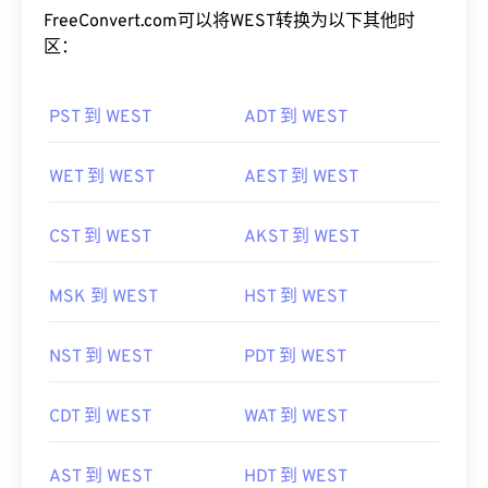
FreeConvert.com可以将WEST转换为以下其他时
区：
PST 到 WEST
ADT 到 WEST
WET 到 WEST
AEST 到 WEST
CST 到 WEST
AKST 到 WEST
MSK 到 WEST
HST 到 WEST
NST 到 WEST
PDT 到 WEST
CDT 到 WEST
WAT 到 WEST
AST 到 WEST
HDT 到 WEST