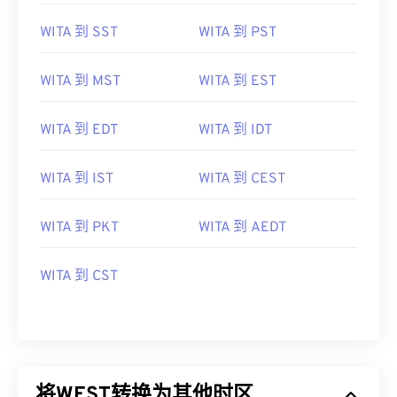
WITA 到 SST
WITA 到 PST
WITA 到 MST
WITA 到 EST
WITA 到 EDT
WITA 到 IDT
WITA 到 IST
WITA 到 CEST
WITA 到 PKT
WITA 到 AEDT
WITA 到 CST
将WEST转换为其他时区