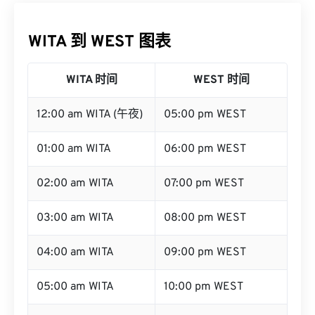
WITA 到 WEST 图表
WITA 时间
WEST 时间
12:00 am WITA (午夜)
05:00 pm WEST
01:00 am WITA
06:00 pm WEST
02:00 am WITA
07:00 pm WEST
03:00 am WITA
08:00 pm WEST
04:00 am WITA
09:00 pm WEST
05:00 am WITA
10:00 pm WEST
06:00 am WITA
11:00 pm WEST