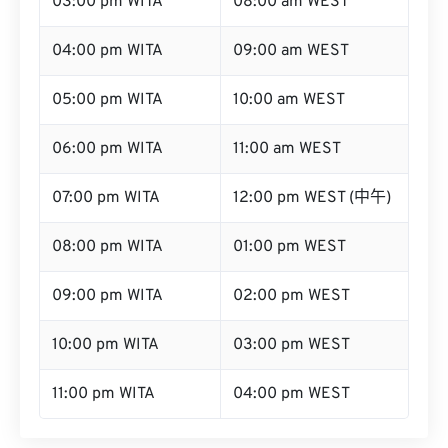
04:00 pm WITA
09:00 am WEST
05:00 pm WITA
10:00 am WEST
06:00 pm WITA
11:00 am WEST
07:00 pm WITA
12:00 pm WEST (中午)
08:00 pm WITA
01:00 pm WEST
09:00 pm WITA
02:00 pm WEST
10:00 pm WITA
03:00 pm WEST
11:00 pm WITA
04:00 pm WEST