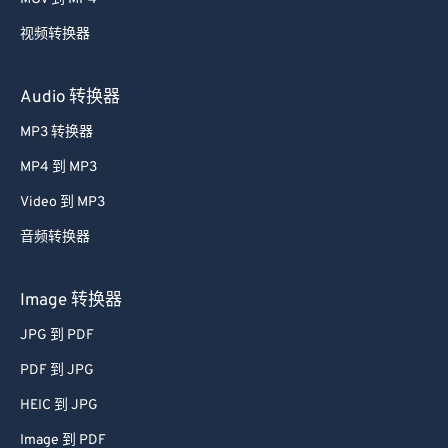
视频转换器
Audio 转换器
MP3 转换器
MP4 到 MP3
Video 到 MP3
音频转换器
Image 转换器
JPG 到 PDF
PDF 到 JPG
HEIC 到 JPG
Image 到 PDF