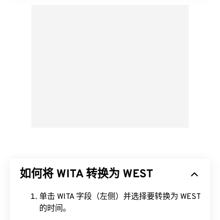
如何将 WITA 转换为 WEST
单击 WITA 字段（左侧）并选择要转换为 WEST
的时间。