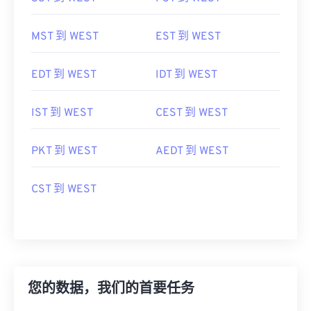
MST 到 WEST
EST 到 WEST
EDT 到 WEST
IDT 到 WEST
IST 到 WEST
CEST 到 WEST
PKT 到 WEST
AEDT 到 WEST
CST 到 WEST
您的数据，我们的首要任务
在 FreeConvert，我们不仅提供文件转换服务，更致力于保