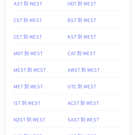
CST 到 WEST
BST 到 WEST
CET 到 WEST
KST 到 WEST
MDT 到 WEST
CAT 到 WEST
MEST 到 WEST
AWST 到 WEST
MET 到 WEST
UTC 到 WEST
IST 到 WEST
ACST 到 WEST
NZST 到 WEST
SAST 到 WEST
WIB 到 WEST
NDT 到 WEST