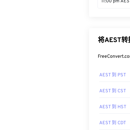
11:00 pm AES
将AEST
FreeConve
AEST 到 PST
AEST 到 CST
AEST 到 HST
AEST 到 CDT