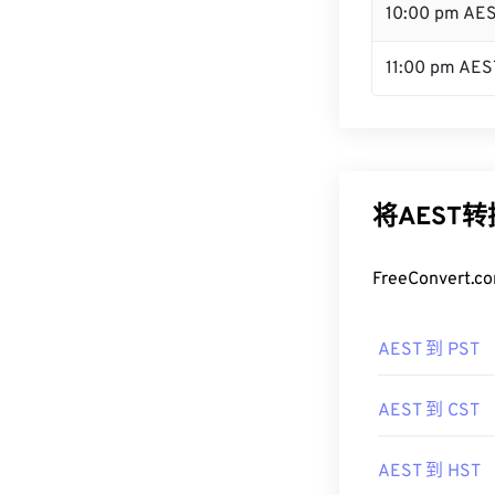
10:00 pm AE
11:00 pm AES
将AEST
FreeConve
AEST 到 PST
AEST 到 CST
AEST 到 HST