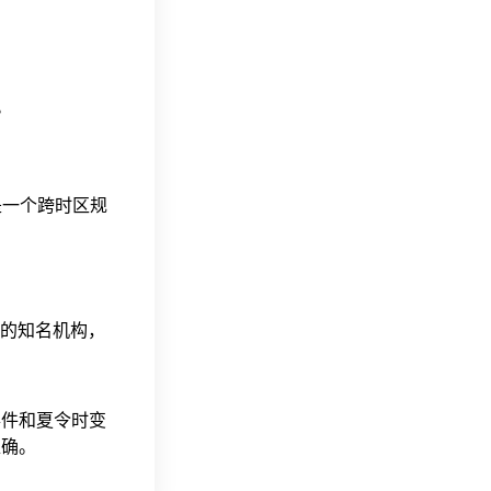
d。
这是一个跨时区规
据的知名机构，
事件和夏令时变
准确。