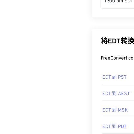
11:00 pm EDT
将EDT转
FreeConve
EDT 到 PST
EDT 到 AEST
EDT 到 MSK
EDT 到 PDT