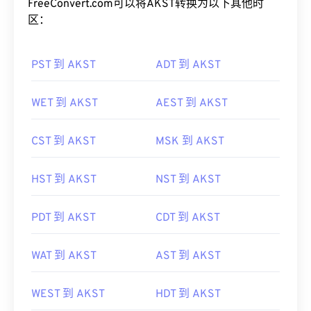
FreeConvert.com可以将AKST转换为以下其他时
区：
PST 到 AKST
ADT 到 AKST
WET 到 AKST
AEST 到 AKST
CST 到 AKST
MSK 到 AKST
HST 到 AKST
NST 到 AKST
PDT 到 AKST
CDT 到 AKST
WAT 到 AKST
AST 到 AKST
WEST 到 AKST
HDT 到 AKST