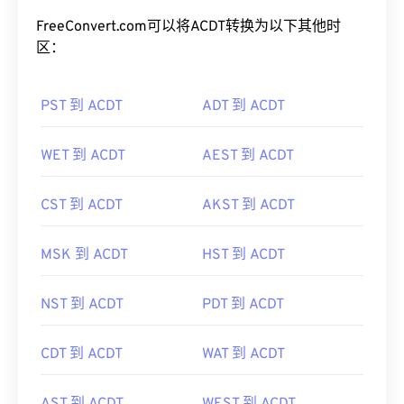
FreeConvert.com可以将ACDT转换为以下其他时
区：
PST 到 ACDT
ADT 到 ACDT
WET 到 ACDT
AEST 到 ACDT
CST 到 ACDT
AKST 到 ACDT
MSK 到 ACDT
HST 到 ACDT
NST 到 ACDT
PDT 到 ACDT
CDT 到 ACDT
WAT 到 ACDT