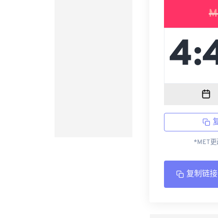
M
*MET
复制链接