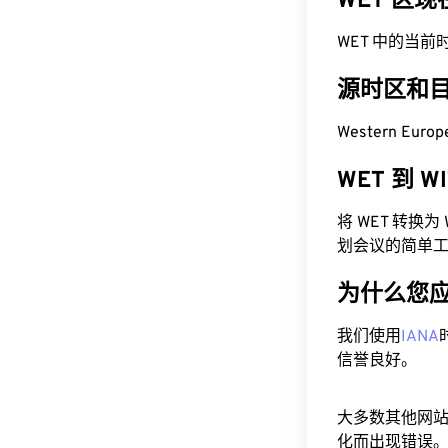
WET 区
WET 中的当前时间为
源时区和
Western Euro
WET 到 
将 WET 转换
划会议的简单
为什么您
我们使用
IANA
信誉良好。
大多数其他网
化而出现错误。