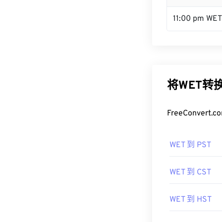
11:00 pm WET
将WET转
FreeConve
WET 到 PST
WET 到 CST
WET 到 HST