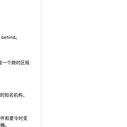
 behind。
这是一个跨时区规
据的知名机构，
事件和夏令时变
准确。