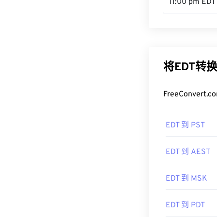
11:00 pm EDT
将EDT转
FreeConve
EDT 到 PST
EDT 到 AEST
EDT 到 MSK
EDT 到 PDT