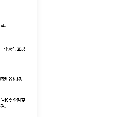
ind。
这是一个跨时区规
据的知名机构，
事件和夏令时变
准确。