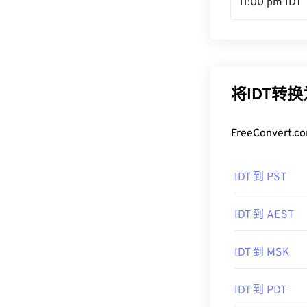
11:00 pm IDT
将IDT转
FreeConve
IDT 到 PST
IDT 到 AEST
IDT 到 MSK
IDT 到 PDT