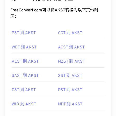
FreeConvert.com可以将AKST转换为以下其他时
区：
PST 到 AKST
CDT 到 AKST
WET 到 AKST
ACST 到 AKST
AEST 到 AKST
NZST 到 AKST
SAST 到 AKST
SST 到 AKST
CST 到 AKST
PST 到 AKST
WIB 到 AKST
NDT 到 AKST