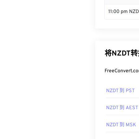
11:00 pm NZD
将NZDT
FreeConve
NZDT 到 PST
NZDT 到 AEST
NZDT 到 MSK