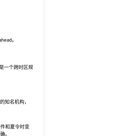
 ahead。
这是一个跨时区规
据的知名机构，
事件和夏令时变
准确。