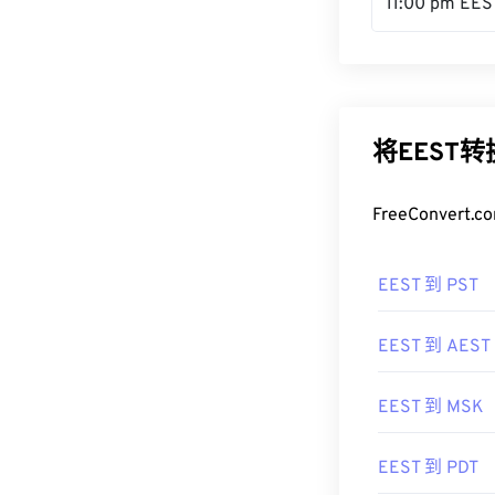
11:00 pm EES
将EEST
FreeConve
EEST 到 PST
EEST 到 AEST
EEST 到 MSK
EEST 到 PDT