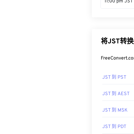
11:00 pm JST
将JST转
FreeConve
JST 到 PST
JST 到 AEST
JST 到 MSK
JST 到 PDT