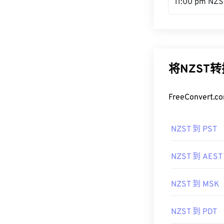
11:00 pm NZS
将NZST
FreeConve
NZST 到 PST
NZST 到 AEST
NZST 到 MSK
NZST 到 PDT