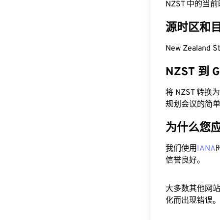
NZST 中的当前时间
源时区和
New Zealand 
NZST 到
将 NZST 转
规划会议的简
为什么您
我们使用
IANA
信誉良好。
大多数其他网
化而出现错误。