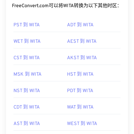
FreeConvert.com可以将WITA转换为以下其他时区：
PST 到 WITA
ADT 到 WITA
WET 到 WITA
AEST 到 WITA
CST 到 WITA
AKST 到 WITA
MSK 到 WITA
HST 到 WITA
NST 到 WITA
PDT 到 WITA
CDT 到 WITA
WAT 到 WITA
AST 到 WITA
WEST 到 WITA