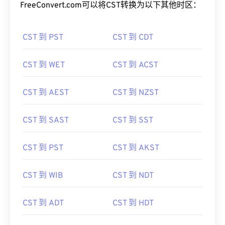
FreeConvert.com可以将CST转换为以下其他时区：
CST 到 PST
CST 到 CDT
CST 到 WET
CST 到 ACST
CST 到 AEST
CST 到 NZST
CST 到 SAST
CST 到 SST
CST 到 PST
CST 到 AKST
CST 到 WIB
CST 到 NDT
CST 到 ADT
CST 到 HDT