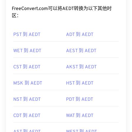
FreeConvert.com可以将AEDT转换为以下其他时
区：
PST 到 AEDT
ADT 到 AEDT
WET 到 AEDT
AEST 到 AEDT
CST 到 AEDT
AKST 到 AEDT
MSK 到 AEDT
HST 到 AEDT
NST 到 AEDT
PDT 到 AEDT
CDT 到 AEDT
WAT 到 AEDT