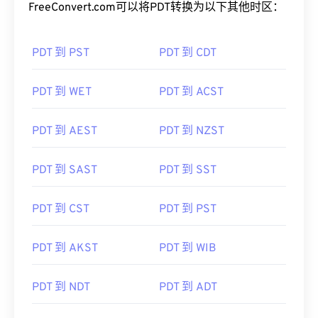
FreeConvert.com可以将PDT转换为以下其他时区：
PDT 到 PST
PDT 到 CDT
PDT 到 WET
PDT 到 ACST
PDT 到 AEST
PDT 到 NZST
PDT 到 SAST
PDT 到 SST
PDT 到 CST
PDT 到 PST
PDT 到 AKST
PDT 到 WIB
PDT 到 NDT
PDT 到 ADT