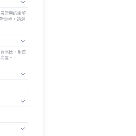
用最常用的編解
重新編碼，請選
或寬高比，系統
的高度。