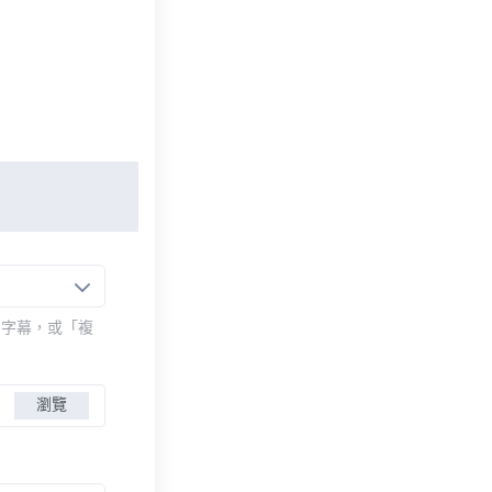
的字幕，或「複
瀏覽