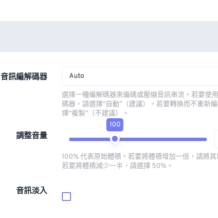
Auto
音訊編解碼器
選擇一種編解碼器來編碼或壓縮音訊串流。若要使
碼器，請選擇“自動”（建議）。若要轉換而不重新
擇“複製”（不建議）。
100
調整音量
100% 代表原始體積。若要將體積增加一倍，請將其增
若要將體積減少一半，請選擇 50%。
音訊淡入