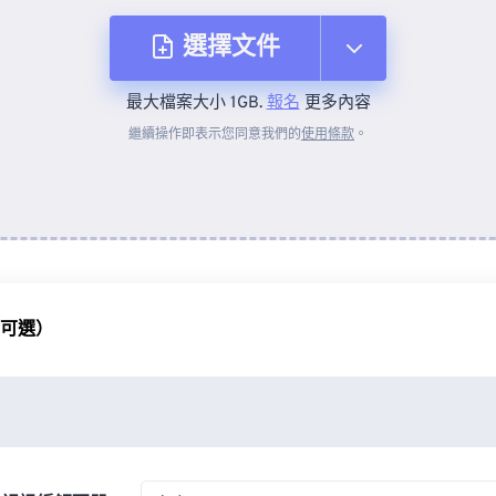
選擇文件
最大檔案大小 1GB.
報名
更多內容
來自裝置
繼續操作即表示您同意我們的
使用條款
。
來自 Dropbox
來自 Google 雲端硬碟
（可選）
來自 OneDrive
來自網址