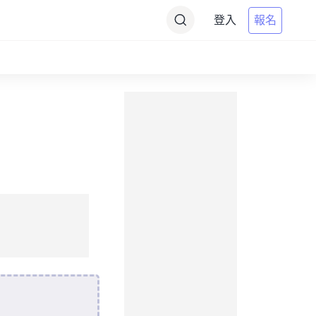
登入
報名