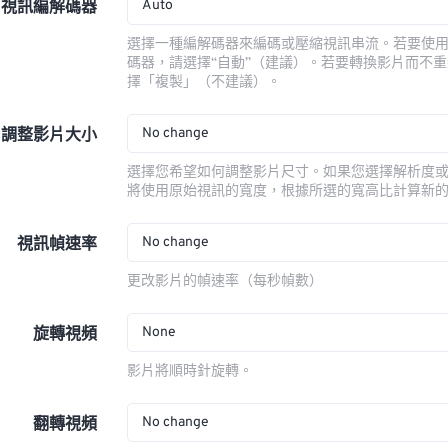
Auto
視訊編解碼器
選擇一種編解碼器來編碼或壓縮視訊串流。若要使
碼器，請選擇“自動”（建議）。若要轉換影片而不
擇「複製」（不建議）。
No change
調整影片大小
選擇您希望如何調整影片尺寸。如果您選擇解析度
將使用原始視訊的寬度，根據所選的寬高比計算新
No change
視訊幀速率
更改影片的幀速率（每秒幀數）
None
旋轉視頻
影片將順時針旋轉。
No change
翻轉視頻