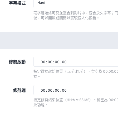
Hard
字幕模式
硬字幕始終可見並整合到影片中，適合永久字幕；
儲，可以開啟或關閉以實現個人化觀看。
修剪啟動
00
:
00
:
00
.
00
00
00
00
00
指定微調起始位置（時:分:秒.分）。留空為 00:00:00
調。
01
01
01
01
02
02
02
02
修剪端
00
:
00
:
00
.
00
03
03
03
03
00
00
00
00
指定修剪結束位置（HH:MM:SS.MS）。留空為 00:00
此功能。
04
04
04
04
01
01
01
01
05
05
05
05
02
02
02
02