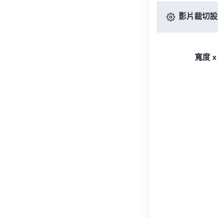
影片裁切設
寬度 