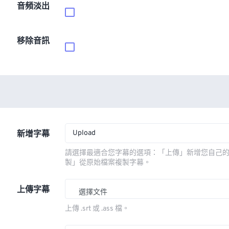
音頻淡出
移除音訊
Upload
新增字幕
請選擇最適合您字幕的選項：「上傳」新增您自己
製」從原始檔案複製字幕。
上傳字幕
選擇文件
上傳 .srt 或 .ass 檔。