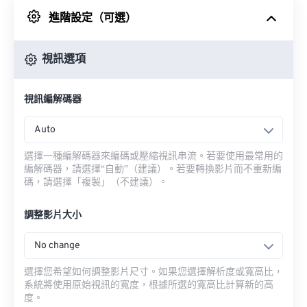
進階設定（可選）
來自 Google 雲端硬碟
視訊選項
來自 OneDrive
視訊編解碼器
來自網址
Auto
選擇一種編解碼器來編碼或壓縮視訊串流。若要使用最常用的
編解碼器，請選擇“自動”（建議）。若要轉換影片而不重新編
碼，請選擇「複製」（不建議）。
調整影片大小
No change
選擇您希望如何調整影片尺寸。如果您選擇解析度或寬高比，
系統將使用原始視訊的寬度，根據所選的寬高比計算新的高
度。