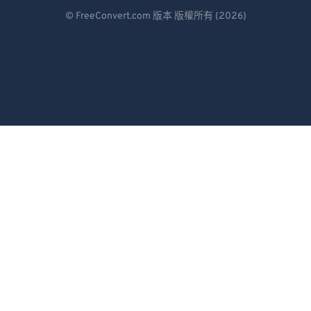
Deutsch
© FreeConvert.com 版本 版權所有 (2026)
Español
Français
Português
Italiano
Dutch
日本語
简体中文
繁體中文
한국어
Svenska