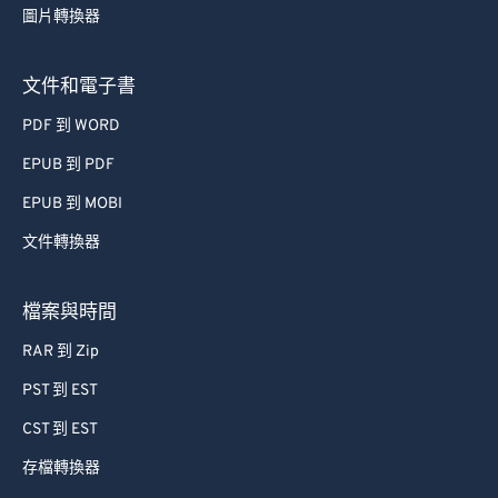
圖片轉換器
63
63
64
64
文件和電子書
65
65
PDF 到 WORD
66
66
EPUB 到 PDF
67
67
EPUB 到 MOBI
68
68
文件轉換器
69
69
70
70
檔案與時間
71
71
RAR 到 Zip
72
72
PST 到 EST
73
73
CST 到 EST
74
74
存檔轉換器
75
75