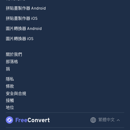
89
89
拼貼畫製作器 Android
90
90
拼貼畫製作器 iOS
91
91
圖片轉換器 Android
92
92
圖片轉換器 iOS
93
93
94
94
關於我們
部落格
95
95
捐
96
96
隱私
97
97
條款
98
98
安全與合規
接觸
99
99
地位
繁體中文
English