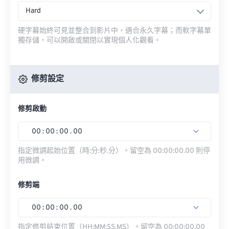
Hard
硬字幕始終可見並整合到影片中，適合永久字幕；而軟字幕單
獨存儲，可以開啟或關閉以實現個人化觀看。
修剪設定
修剪啟動
00
:
00
:
00
.
00
指定微調起始位置（時:分:秒.分）。留空為 00:00:00.00 則停
用微調。
修剪端
00
:
00
:
00
.
00
指定修剪結束位置（HH:MM:SS.MS）。留空為 00:00:00.00