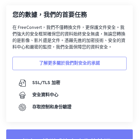
23
23
23
23
23
23
23
23
24
24
24
24
24
24
您的數據，我們的首要任務
25
25
25
25
25
25
在 FreeConvert，我們不僅轉換文件，更保護文件安全。我
們強大的安全框架確保您的資料始終安全無虞，無論您轉換
26
26
26
26
26
26
的是影像、影片還是文件。憑藉先進的加密技術、安全的資
27
27
27
27
27
27
料中心和嚴密的監控，我們全面保障您的資料安全。
28
28
28
28
28
28
了解更多關於我們對安全的承諾
29
29
29
29
29
29
30
30
30
30
30
30
SSL/TLS 加密
31
31
31
31
31
31
安全資料中心
32
32
32
32
32
32
存取控制和身份驗證
33
33
33
33
33
33
34
34
34
34
34
34
35
35
35
35
35
35