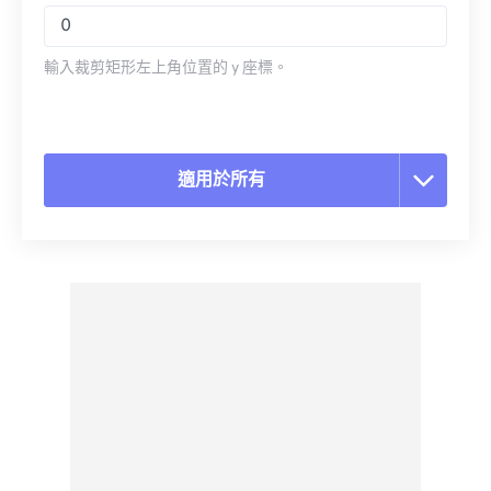
輸入裁剪矩形左上角位置的 y 座標。
適用於所有
重置所有選項
應用預設
另存為預設