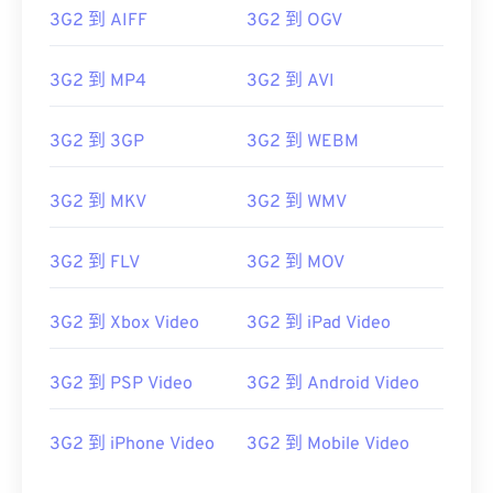
3G2 到 AIFF
3G2 到 OGV
00
00
00
00
00
00
00
00
3G2 到 MP4
3G2 到 AVI
00
00
00
00
00
00
00
00
3G2 到 3GP
3G2 到 WEBM
01
01
01
01
01
01
01
01
3G2 到 MKV
3G2 到 WMV
02
02
02
02
02
02
02
02
03
03
03
03
03
03
03
03
3G2 到 FLV
3G2 到 MOV
04
04
04
04
04
04
04
04
3G2 到 Xbox Video
3G2 到 iPad Video
05
05
05
05
05
05
05
05
06
06
06
06
06
06
06
06
3G2 到 PSP Video
3G2 到 Android Video
07
07
07
07
07
07
07
07
08
08
08
08
08
08
08
08
3G2 到 iPhone Video
3G2 到 Mobile Video
09
09
09
09
09
09
09
09