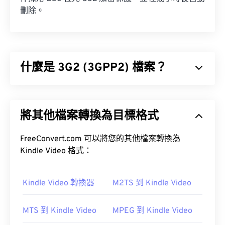
刪除。
什麼是 3G2 (3GPP2) 檔案？
3GPP2 (3G2) 是專為第三代 (3G) 碼分多址
(CDMA2000) 網路設計的多媒體容器格式。由於
將其他檔案轉換為目標格式
CDMA 是一種行動通訊技術，3G2 格式允許 CDMA
網路上的行動電話透過高速無線連接來擷取、保存、
傳輸和播放媒體。
FreeConvert.com 可以將您的其他檔案轉換為
Kindle Video 格式：
如何開啟 3G2 檔案？
Kindle Video 轉換器
M2TS 到 Kindle Video
開啟 3G2 檔案的最佳應用程式是 Apple 的
MTS 到 Kindle Video
MPEG 到 Kindle Video
QuickTime
。