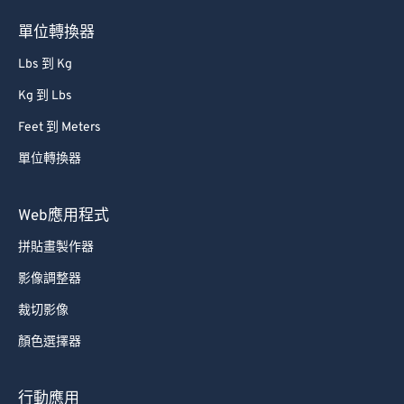
76
76
單位轉換器
77
77
Lbs 到 Kg
78
78
Kg 到 Lbs
79
79
Feet 到 Meters
80
80
單位轉換器
81
81
82
82
Web應用程式
83
83
拼貼畫製作器
84
84
影像調整器
85
85
裁切影像
86
86
顏色選擇器
87
87
88
88
行動應用