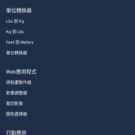
76
76
單位轉換器
77
77
Lbs 到 Kg
78
78
Kg 到 Lbs
79
79
Feet 到 Meters
80
80
單位轉換器
81
81
82
82
Web應用程式
83
83
拼貼畫製作器
84
84
影像調整器
85
85
裁切影像
86
86
顏色選擇器
87
87
88
88
行動應用