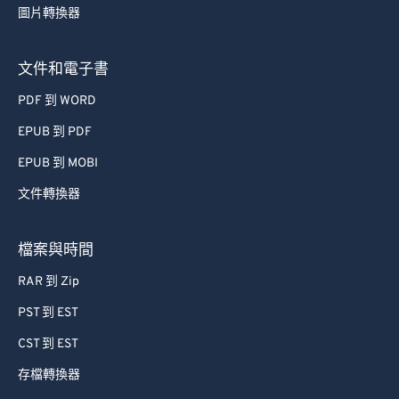
圖片轉換器
63
63
64
64
文件和電子書
65
65
PDF 到 WORD
66
66
EPUB 到 PDF
67
67
EPUB 到 MOBI
68
68
文件轉換器
69
69
70
70
檔案與時間
71
71
RAR 到 Zip
72
72
PST 到 EST
73
73
CST 到 EST
74
74
存檔轉換器
75
75