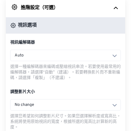
進階設定（可選）
來自 Google 雲端硬碟
視訊選項
來自 OneDrive
視訊編解碼器
來自網址
Auto
選擇一種編解碼器來編碼或壓縮視訊串流。若要使用最常用的
編解碼器，請選擇“自動”（建議）。若要轉換影片而不重新編
碼，請選擇「複製」（不建議）。
調整影片大小
No change
選擇您希望如何調整影片尺寸。如果您選擇解析度或寬高比，
系統將使用原始視訊的寬度，根據所選的寬高比計算新的高
度。