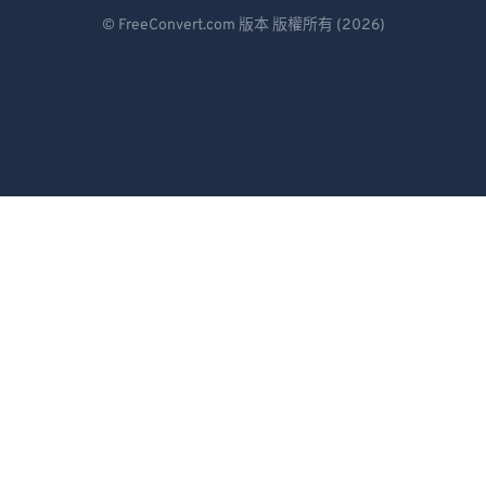
Deutsch
© FreeConvert.com 版本 版權所有 (2026)
Español
Français
Português
Italiano
Dutch
日本語
简体中文
繁體中文
한국어
Svenska