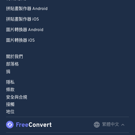
89
89
拼貼畫製作器 Android
90
90
拼貼畫製作器 iOS
91
91
圖片轉換器 Android
92
92
圖片轉換器 iOS
93
93
94
94
關於我們
部落格
95
95
捐
96
96
隱私
97
97
條款
98
98
安全與合規
接觸
99
99
地位
繁體中文
English