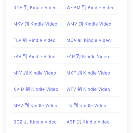
3GP 到 Kindle Video
WEBM 到 Kindle Video
MKV 到 Kindle Video
WMV 到 Kindle Video
FLV 到 Kindle Video
MOV 到 Kindle Video
F4V 到 Kindle Video
F4P 到 Kindle Video
開發者：
藍光光碟協會
首次發布：
M1V 到 Kindle Video
2006年
MXF 到 Kindle Video
實用連結：
XVID 到 Kindle Video
WTV 到 Kindle Video
https://en.wikipedia.org/wiki/.m2ts
https://www.lifewire.com/m2ts-file
MPV 到 Kindle Video
TS 到 Kindle Video
3G2 到 Kindle Video
ASF 到 Kindle Video