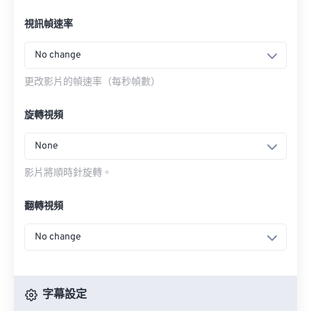
視訊幀速率
No change
更改影片的幀速率（每秒幀數）
旋轉視頻
None
影片將順時針旋轉。
翻轉視頻
No change
字幕設定