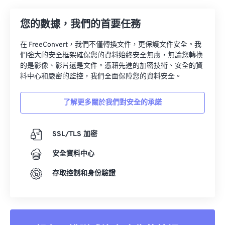
23
23
23
23
23
23
23
23
24
24
24
24
24
24
您的數據，我們的首要任務
25
25
25
25
25
25
在 FreeConvert，我們不僅轉換文件，更保護文件安全。我
們強大的安全框架確保您的資料始終安全無虞，無論您轉換
26
26
26
26
26
26
的是影像、影片還是文件。憑藉先進的加密技術、安全的資
27
27
27
27
27
27
料中心和嚴密的監控，我們全面保障您的資料安全。
28
28
28
28
28
28
了解更多關於我們對安全的承諾
29
29
29
29
29
29
30
30
30
30
30
30
SSL/TLS 加密
31
31
31
31
31
31
安全資料中心
32
32
32
32
32
32
存取控制和身份驗證
33
33
33
33
33
33
34
34
34
34
34
34
35
35
35
35
35
35