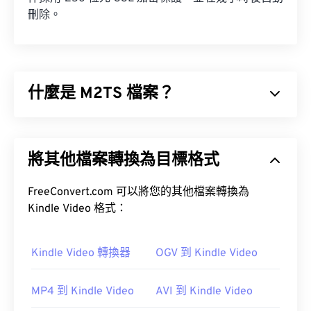
刪除。
什麼是 M2TS 檔案？
M2TS 是一種用於儲存
藍光
和高級視訊編碼高清
(
AVCHD
) 的容器檔案格式。它是一種專有的數位視
將其他檔案轉換為目標格式
訊和電影檔案類型，通常用於儲存藍光光碟上的加密
內容，供消費者使用。它也支援透過網路進行串流媒
體播放。
FreeConvert.com 可以將您的其他檔案轉換為
Kindle Video 格式：
如何開啟 M2TS 檔案？
Kindle Video 轉換器
OGV 到 Kindle Video
有多種方法可以開啟 M2TS 檔案。在 Windows 系統
中，可以使用
VLC 媒體播放器
或
Picture Motion
Browser 軟體
。
MP4 到 Kindle Video
AVI 到 Kindle Video