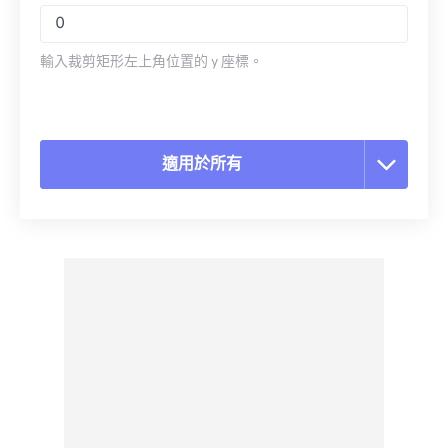
輸入裁剪矩形左上角位置的 y 座標。
適用於所有
重置所有選項
應用預設
另存為預設