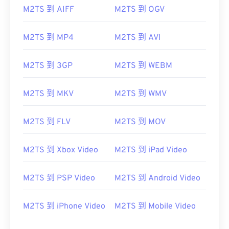
M2TS 到 AIFF
M2TS 到 OGV
00
00
00
00
00
00
00
00
M2TS 到 MP4
M2TS 到 AVI
00
00
00
00
00
00
00
00
M2TS 到 3GP
M2TS 到 WEBM
01
01
01
01
01
01
01
01
M2TS 到 MKV
M2TS 到 WMV
02
02
02
02
02
02
02
02
03
03
03
03
03
03
03
03
M2TS 到 FLV
M2TS 到 MOV
04
04
04
04
04
04
04
04
M2TS 到 Xbox Video
M2TS 到 iPad Video
05
05
05
05
05
05
05
05
06
06
06
06
06
06
06
06
M2TS 到 PSP Video
M2TS 到 Android Video
07
07
07
07
07
07
07
07
08
08
08
08
08
08
08
08
M2TS 到 iPhone Video
M2TS 到 Mobile Video
09
09
09
09
09
09
09
09