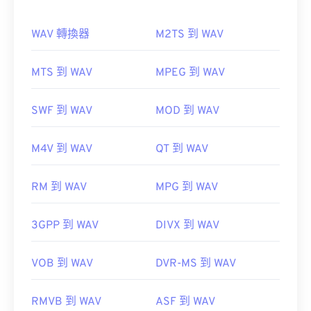
開啟 3GP 檔案的最佳應用程式是 Apple 的
QuickTime
。雖然 3GP 是為行動裝置設計的，但這
種檔案格式在大多數作業系統上都可以輕鬆打開，包
WAV 轉換器
M2TS 到 WAV
括 Linux、Mac 和 Windows。
如何開啟 WAV 檔案？
MTS 到 WAV
MPEG 到 WAV
開啟 WAV 檔案的預設播放器是
Windows Media
3GP 是一種靈活的檔案格式，支援透過 3GPP
Player
。
SWF 到 WAV
MOD 到 WAV
Timed Text
新增字幕。它不支援互動式選單，但相
iTunes
VLC 媒體播放器
WAV
容於提供此類支援的免費第三方工具。
M4V 到 WAV
QT 到 WAV
AutoGK
UltraMixer
將
RM 到 WAV
MPG 到 WAV
Elmedia Player
由以下機構開發：
第三代合作夥伴計畫 (3GPP)
3GPP 到 WAV
DIVX 到 WAV
初始版本：
1997
開發者：
Microsoft
，
IBIB
VOB 到 WAV
DVR-MS 到 WAV
實用連結：
初始發布：
1991
https://en.wikipedia.org/wiki/3GP_and_3G2
實用連結：
RMVB 到 WAV
ASF 到 WAV