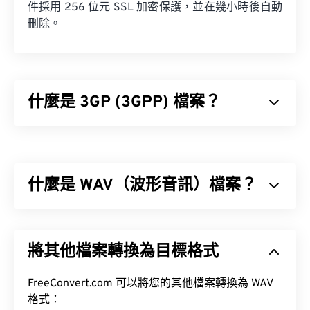
件採用 256 位元 SSL 加密保護，並在幾小時後自動
刪除。
什麼是 3GP (3GPP) 檔案？
3GPP (3GP) 是一種多媒體容器格式，專為第三代
(3G) 通用行動通訊系統 (UMTS) 網路設計，UMTS 是
全球行動通訊系統 (GSM) 標準。
什麼是 WAV（波形音訊）檔案？
波形音訊 (WAV) 是最受歡迎的無損音訊檔案數位音
訊格式。 WAV 是 IBM 和 Windows 對
資源交換檔案
將其他檔案轉換為目標格式
格式 (RIFF)
進行迭代的成果。 WAV 檔案比
M4A
和
MP3
檔案大得多，因此不太適合在便攜式播放器等
如何開啟 3GP 檔案？
消費級設備上使用。
FreeConvert.com 可以將您的其他檔案轉換為 WAV
格式：