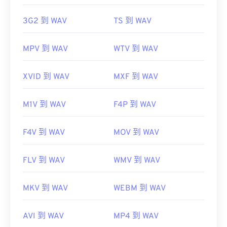
https://www.3gpp.org/
https://en.wikipedia.org/wiki/WAV
https://www.techopedia.com/definition/12636/wavefor
3G2 到 WAV
TS 到 WAV
audio-wav
MPV 到 WAV
WTV 到 WAV
XVID 到 WAV
MXF 到 WAV
M1V 到 WAV
F4P 到 WAV
F4V 到 WAV
MOV 到 WAV
FLV 到 WAV
WMV 到 WAV
MKV 到 WAV
WEBM 到 WAV
AVI 到 WAV
MP4 到 WAV