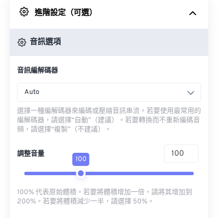
進階設定（可選）
來自 Google 雲端硬碟
音訊選項
來自 OneDrive
音訊編解碼器
來自網址
Auto
選擇一種編解碼器來編碼或壓縮音訊串流。若要使用最常用的
編解碼器，請選擇“自動”（建議）。若要轉換而不重新編碼音
頻，請選擇“複製”（不建議）。
調整音量
100
100% 代表原始體積。若要將體積增加一倍，請將其增加到
200%。若要將體積減少一半，請選擇 50%。