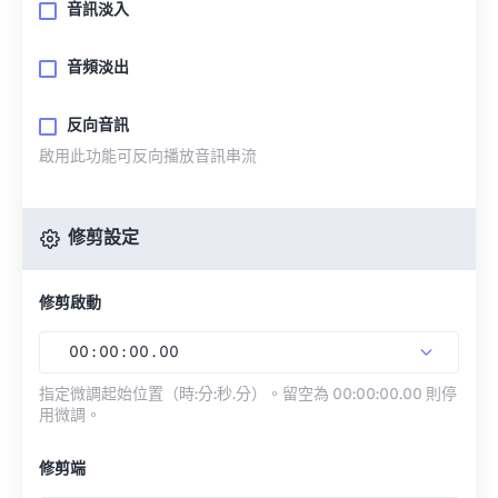
音訊淡入
音頻淡出
反向音訊
啟用此功能可反向播放音訊串流
修剪設定
修剪啟動
00
:
00
:
00
.
00
指定微調起始位置（時:分:秒.分）。留空為 00:00:00.00 則停
用微調。
修剪端