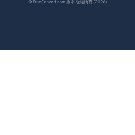
© FreeConvert.com 版本 版權所有 (2026)
93
93
Español
94
94
Français
95
95
Português
96
96
97
97
Italiano
98
98
Dutch
99
99
日本語
简体中文
繁體中文
한국어
Svenska
Türkçe