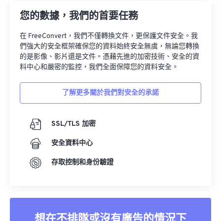
14
14
14
14
14
14
14
14
您的數據，我們的首要任務
15
15
15
15
15
15
15
15
在 FreeConvert，我們不僅轉換文件，更保護文件安全。我
16
16
16
16
16
16
16
16
們強大的安全框架確保您的資料始終安全無虞，無論您轉換
的是影像、影片還是文件。憑藉先進的加密技術、安全的資
17
17
17
17
17
17
17
17
料中心和嚴密的監控，我們全面保障您的資料安全。
18
18
18
18
18
18
18
18
19
19
19
19
19
19
19
19
了解更多關於我們對安全的承諾
20
20
20
20
20
20
20
20
SSL/TLS 加密
21
21
21
21
21
21
21
21
22
22
22
22
22
22
22
22
安全資料中心
23
23
23
23
23
23
23
23
存取控制和身份驗證
24
24
24
24
24
24
25
25
25
25
25
25
26
26
26
26
26
26
想在不排隊或沒有廣告的情況下