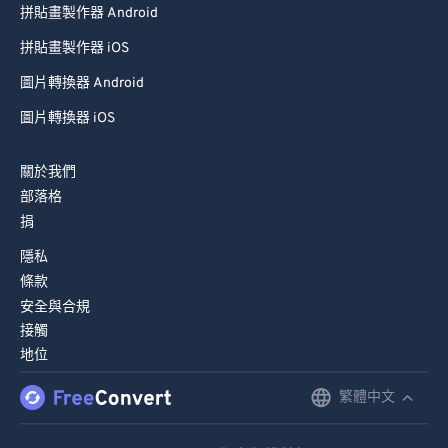
拼貼畫製作器 Android
80
80
拼貼畫製作器 iOS
81
81
圖片轉換器 Android
82
82
圖片轉換器 iOS
83
83
84
84
關於我們
85
85
部落格
捐
86
86
87
87
隱私
條款
88
88
安全與合規
89
89
接觸
地位
90
90
91
91
繁體中文
English
92
92
Deutsch