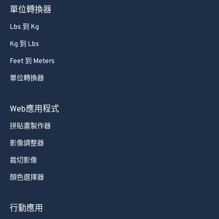
單位轉換器
67
67
Lbs 到 Kg
68
68
Kg 到 Lbs
69
69
Feet 到 Meters
70
70
單位轉換器
71
71
72
72
Web應用程式
73
73
拼貼畫製作器
74
74
影像調整器
75
75
裁切影像
76
76
顏色選擇器
77
77
78
78
行動應用
79
79