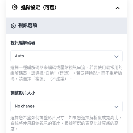
進階設定（可選）
來自 Google 雲端硬碟
視訊選項
來自 OneDrive
視訊編解碼器
來自網址
Auto
選擇一種編解碼器來編碼或壓縮視訊串流。若要使用最常用的
編解碼器，請選擇“自動”（建議）。若要轉換影片而不重新編
碼，請選擇「複製」（不建議）。
調整影片大小
No change
選擇您希望如何調整影片尺寸。如果您選擇解析度或寬高比，
系統將使用原始視訊的寬度，根據所選的寬高比計算新的高
度。