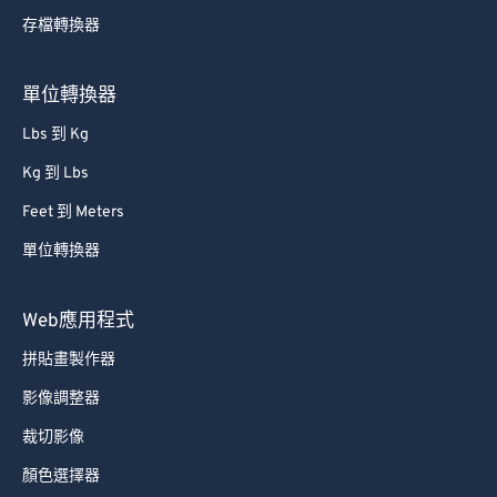
75
75
存檔轉換器
76
76
單位轉換器
77
77
78
78
Lbs 到 Kg
79
79
Kg 到 Lbs
80
80
Feet 到 Meters
81
81
單位轉換器
82
82
Web應用程式
83
83
拼貼畫製作器
84
84
85
85
影像調整器
86
86
裁切影像
87
87
顏色選擇器