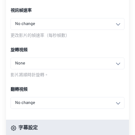
視訊幀速率
No change
更改影片的幀速率（每秒幀數）
旋轉視頻
None
影片將順時針旋轉。
翻轉視頻
No change
字幕設定