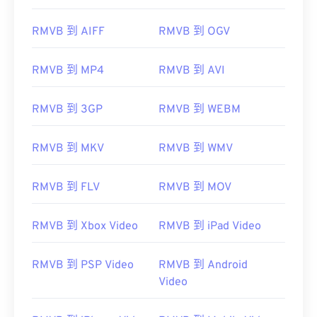
RMVB 到 AIFF
RMVB 到 OGV
00
00
00
00
00
00
00
00
RMVB 到 MP4
RMVB 到 AVI
RMVB 到 3GP
RMVB 到 WEBM
00
00
00
00
00
00
00
00
01
01
01
01
01
01
01
01
RMVB 到 MKV
RMVB 到 WMV
02
02
02
02
02
02
02
02
03
03
03
03
03
03
03
03
RMVB 到 FLV
RMVB 到 MOV
04
04
04
04
04
04
04
04
RMVB 到 Xbox Video
RMVB 到 iPad Video
05
05
05
05
05
05
05
05
06
06
06
06
06
06
06
06
RMVB 到 PSP Video
RMVB 到 Android
07
07
07
07
07
07
07
07
Video
08
08
08
08
08
08
08
08