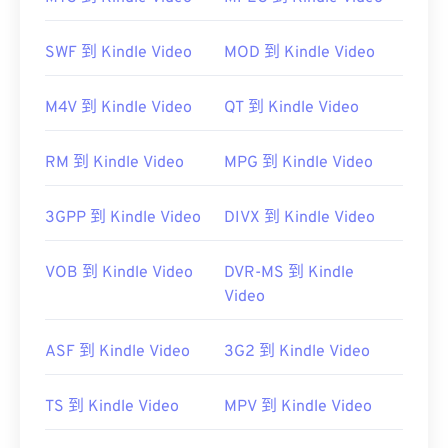
RealNetworks 開發，因此 RealPlayer 是此檔案類型
的預設播放平台。
SWF 到 Kindle Video
MOD 到 Kindle Video
免費下載
M4V 到 Kindle Video
QT 到 Kindle Video
其他可以開啟RMVB檔案的軟體包括
VLC媒體播放器
RM 到 Kindle Video
MPG 到 Kindle Video
和
ALLPlayer
，這兩款軟體都是免費的。請注意，
RMVB是專有格式，而且相對少見；主要用於本地播
3GPP 到 Kindle Video
DIVX 到 Kindle Video
放文件，而非透過網路串流播放。
VOB 到 Kindle Video
DVR-MS 到 Kindle
開發者：
RealNetworks
Video
初始發布：
2010
ASF 到 Kindle Video
3G2 到 Kindle Video
實用連結：
https://en.wikipedia.org/wiki/RMVB
TS 到 Kindle Video
MPV 到 Kindle Video
https://www.realnetworks.com/