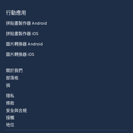
88
88
行動應用
89
89
拼貼畫製作器 Android
90
90
拼貼畫製作器 iOS
91
91
92
92
圖片轉換器 Android
93
93
圖片轉換器 iOS
94
94
關於我們
95
95
部落格
96
96
捐
97
97
隱私
條款
98
98
安全與合規
99
99
接觸
地位