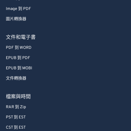
62
62
Image 到 PDF
63
63
圖片轉換器
64
64
文件和電子書
65
65
66
66
PDF 到 WORD
67
67
EPUB 到 PDF
68
68
EPUB 到 MOBI
69
69
文件轉換器
70
70
檔案與時間
71
71
72
72
RAR 到 Zip
73
73
PST 到 EST
74
74
CST 到 EST