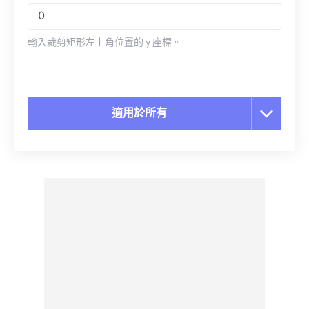
輸入裁剪矩形左上角位置的 y 座標。
適用於所有
重置所有選項
應用預設
另存為預設