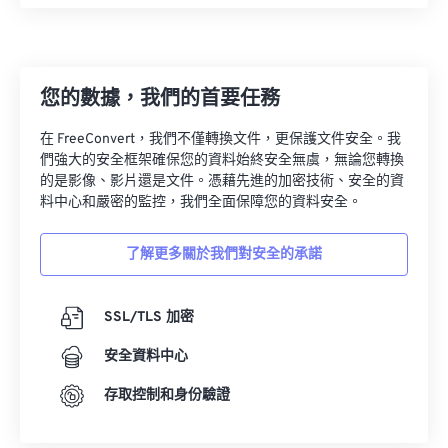
22
22
22
22
22
22
22
22
23
23
23
23
23
23
23
23
24
24
24
24
24
24
您的數據，我們的首要任務
25
25
25
25
25
25
在 FreeConvert，我們不僅轉換文件，更保護文件安全。我
26
26
26
26
26
26
們強大的安全框架確保您的資料始終安全無虞，無論您轉換
27
27
27
27
27
27
的是影像、影片還是文件。憑藉先進的加密技術、安全的資
料中心和嚴密的監控，我們全面保障您的資料安全。
28
28
28
28
28
28
29
29
29
29
29
29
了解更多關於我們對安全的承諾
30
30
30
30
30
30
31
31
31
31
31
31
SSL/TLS 加密
32
32
32
32
32
32
安全資料中心
33
33
33
33
33
33
存取控制和身份驗證
34
34
34
34
34
34