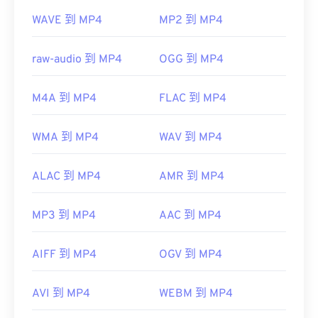
WAVE 到 MP4
MP2 到 MP4
標準：
ISO/IEC 14496
初始發布：
1999
raw-audio 到 MP4
OGG 到 MP4
實用連結：
https://en.wikipedia.org/wiki/MPEG-4
M4A 到 MP4
FLAC 到 MP4
https://mpeg.chiariglione.org/standards/mpeg-
4.html
WMA 到 MP4
WAV 到 MP4
ALAC 到 MP4
AMR 到 MP4
MP3 到 MP4
AAC 到 MP4
AIFF 到 MP4
OGV 到 MP4
AVI 到 MP4
WEBM 到 MP4