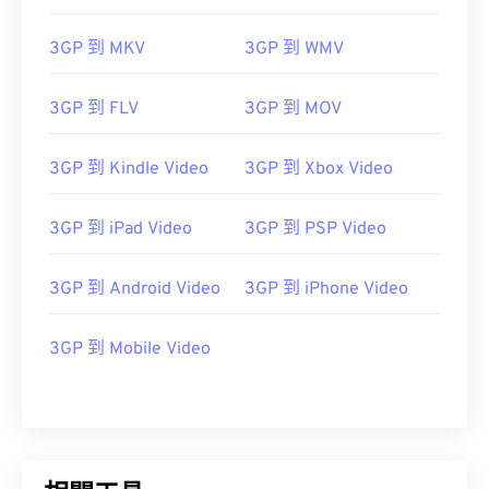
07
07
07
07
07
07
07
07
3GP 到 MKV
3GP 到 WMV
08
08
08
08
08
08
08
08
09
09
09
09
09
09
09
09
3GP 到 FLV
3GP 到 MOV
10
10
10
10
10
10
10
10
3GP 到 Kindle Video
3GP 到 Xbox Video
11
11
11
11
11
11
11
11
12
12
12
12
12
12
12
12
3GP 到 iPad Video
3GP 到 PSP Video
13
13
13
13
13
13
13
13
14
14
14
14
14
14
14
14
3GP 到 Android Video
3GP 到 iPhone Video
15
15
15
15
15
15
15
15
3GP 到 Mobile Video
16
16
16
16
16
16
16
16
17
17
17
17
17
17
17
17
18
18
18
18
18
18
18
18
19
19
19
19
19
19
19
19