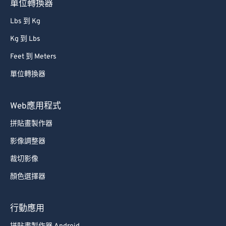
單位轉換器
86
86
Lbs 到 Kg
87
87
Kg 到 Lbs
88
88
Feet 到 Meters
89
89
單位轉換器
90
90
91
91
Web應用程式
92
92
拼貼畫製作器
93
93
影像調整器
94
94
裁切影像
95
95
顏色選擇器
96
96
97
97
行動應用
98
98