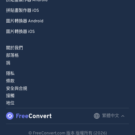
拼貼畫製作器 Android
99
99
拼貼畫製作器 iOS
圖片轉換器 Android
圖片轉換器 iOS
關於我們
部落格
捐
隱私
條款
安全與合規
接觸
地位
繁體中文
English
Deutsch
© FreeConvert.com 版本 版權所有 (2026)