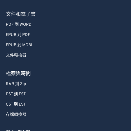
73
73
文件和電子書
74
74
PDF 到 WORD
75
75
EPUB 到 PDF
76
76
EPUB 到 MOBI
77
77
文件轉換器
78
78
79
79
檔案與時間
80
80
RAR 到 Zip
81
81
PST 到 EST
82
82
CST 到 EST
83
83
存檔轉換器
84
84
85
85