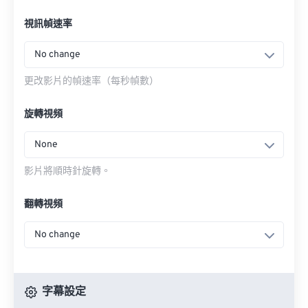
視訊幀速率
No change
更改影片的幀速率（每秒幀數）
旋轉視頻
None
影片將順時針旋轉。
翻轉視頻
No change
字幕設定