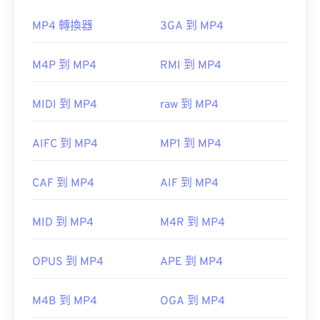
QuickTime
。雖然 3GP 是為行動裝置設計的，但這
種檔案格式在大多數作業系統上都可以輕鬆打開，包
MP4 轉換器
3GA 到 MP4
如何開啟 MP4 檔案？
括 Linux、Mac 和 Windows。
M4P 到 MP4
RMI 到 MP4
MP4 檔案會在作業系統的預設視訊播放器中開啟。
只需雙擊該文件即可開啟。無需第三方軟體。
3GP 是一種靈活的檔案格式，支援透過 3GPP
MIDI 到 MP4
raw 到 MP4
Timed Text
新增字幕。它不支援互動式選單，但相
Windows Player 中開
容於提供此類支援的免費第三方工具。
啟。在 Mac 系統中，它會在
QuickTime
AIFC 到 MP4
MP1 到 MP4
AutoGK
將
在某些裝置上，尤其是行動裝置上，開啟這種檔案類
CAF 到 MP4
AIF 到 MP4
型可能會出現問題。 MP4 是一種包含各種資料的容
器，因此，當檔案無法開啟時，通常表示容器中的資
由以下機構開發：
第三代合作夥伴計畫 (3GPP)
MID 到 MP4
M4R 到 MP4
料（音訊或視訊編解碼器）與裝置的作業系統不相
初始版本：
1997
容。
OPUS 到 MP4
APE 到 MP4
實用連結：
VLC 媒體播放器
https://en.wikipedia.org/wiki/3GP_and_3G2
M4B 到 MP4
OGA 到 MP4
https://www.3gpp.org/
開發者：
運動影像專家小組 (MPEG)