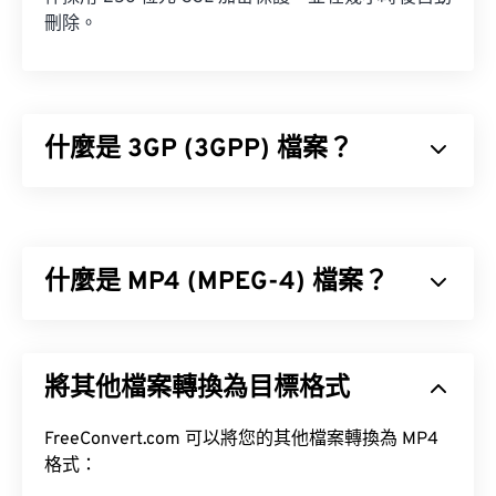
刪除。
什麼是 3GP (3GPP) 檔案？
3GPP (3GP) 是一種多媒體容器格式，專為第三代
(3G) 通用行動通訊系統 (UMTS) 網路設計，UMTS 是
全球行動通訊系統 (GSM) 標準。
什麼是 MP4 (MPEG-4) 檔案？
MPEG-4 (MP4) 是一種容器視訊格式，可以儲存多媒
體數據，通常是音訊和視訊。它與各種設備和作業系
將其他檔案轉換為目標格式
統相容，使用
編解碼器
來壓縮檔案大小，從而產生易
於管理和儲存的檔案。它也是一種流行的影片格式，
如何開啟 3GP 檔案？
用於在網路上進行串流媒體播放，例如在 YouTube
FreeConvert.com 可以將您的其他檔案轉換為 MP4
上。許多人認為 MP4 是當今最好的視訊格式之一。
格式：
開啟 3GP 檔案的最佳應用程式是 Apple 的