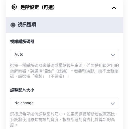
進階設定（可選）
來自 Google 雲端硬碟
視訊選項
來自 OneDrive
視訊編解碼器
來自網址
Auto
選擇一種編解碼器來編碼或壓縮視訊串流。若要使用最常用的
編解碼器，請選擇“自動”（建議）。若要轉換影片而不重新編
碼，請選擇「複製」（不建議）。
調整影片大小
No change
選擇您希望如何調整影片尺寸。如果您選擇解析度或寬高比，
系統將使用原始視訊的寬度，根據所選的寬高比計算新的高
度。