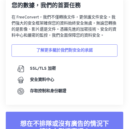
33
33
33
33
33
33
您的數據，我們的首要任務
34
34
34
34
34
34
在 FreeConvert，我們不僅轉換文件，更保護文件安全。我
35
35
35
35
35
35
們強大的安全框架確保您的資料始終安全無虞，無論您轉換
的是影像、影片還是文件。憑藉先進的加密技術、安全的資
36
36
36
36
36
36
料中心和嚴密的監控，我們全面保障您的資料安全。
37
37
37
37
37
37
了解更多關於我們對安全的承諾
38
38
38
38
38
38
39
39
39
39
39
39
SSL/TLS 加密
40
40
40
40
40
40
安全資料中心
41
41
41
41
41
41
存取控制和身份驗證
42
42
42
42
42
42
43
43
43
43
43
43
44
44
44
44
44
44
45
45
45
45
45
45
想在不排隊或沒有廣告的情況下