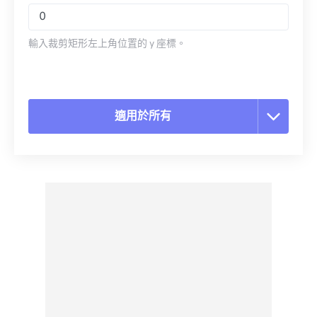
輸入裁剪矩形左上角位置的 y 座標。
適用於所有
重置所有選項
應用預設
另存為預設