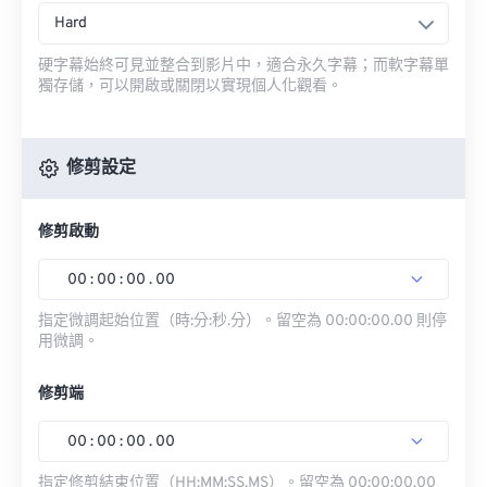
Hard
硬字幕始終可見並整合到影片中，適合永久字幕；而軟字幕單
獨存儲，可以開啟或關閉以實現個人化觀看。
修剪設定
修剪啟動
00
:
00
:
00
.
00
指定微調起始位置（時:分:秒.分）。留空為 00:00:00.00 則停
用微調。
修剪端
00
:
00
:
00
.
00
指定修剪結束位置（HH:MM:SS.MS）。留空為 00:00:00.00