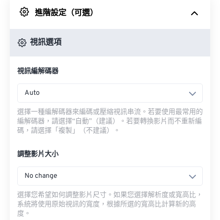
進階設定（可選）
來自 Google 雲端硬碟
視訊選項
來自 OneDrive
視訊編解碼器
來自網址
Auto
選擇一種編解碼器來編碼或壓縮視訊串流。若要使用最常用的
編解碼器，請選擇“自動”（建議）。若要轉換影片而不重新編
碼，請選擇「複製」（不建議）。
調整影片大小
No change
選擇您希望如何調整影片尺寸。如果您選擇解析度或寬高比，
系統將使用原始視訊的寬度，根據所選的寬高比計算新的高
度。