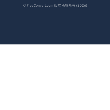
Deutsch
© FreeConvert.com 版本 版權所有 (2026)
Español
Français
Português
Italiano
Dutch
日本語
简体中文
繁體中文
한국어
Svenska