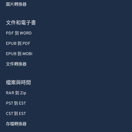
圖片轉換器
63
63
64
64
文件和電子書
65
65
PDF 到 WORD
66
66
EPUB 到 PDF
67
67
EPUB 到 MOBI
68
68
文件轉換器
69
69
70
70
檔案與時間
71
71
RAR 到 Zip
72
72
PST 到 EST
73
73
CST 到 EST
74
74
存檔轉換器
75
75