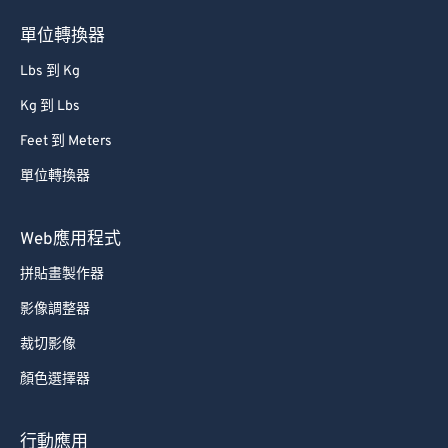
76
76
單位轉換器
77
77
Lbs 到 Kg
78
78
Kg 到 Lbs
79
79
Feet 到 Meters
80
80
單位轉換器
81
81
82
82
Web應用程式
83
83
拼貼畫製作器
84
84
影像調整器
85
85
裁切影像
86
86
顏色選擇器
87
87
88
88
行動應用