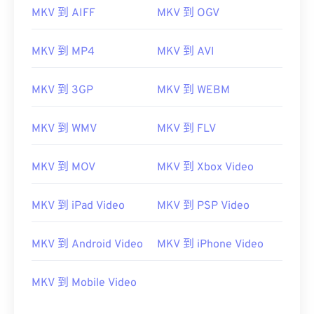
MKV 到 AIFF
MKV 到 OGV
00
00
00
00
00
00
00
00
MKV 到 MP4
MKV 到 AVI
00
00
00
00
00
00
00
00
MKV 到 3GP
MKV 到 WEBM
01
01
01
01
01
01
01
01
MKV 到 WMV
MKV 到 FLV
02
02
02
02
02
02
02
02
03
03
03
03
03
03
03
03
MKV 到 MOV
MKV 到 Xbox Video
04
04
04
04
04
04
04
04
MKV 到 iPad Video
MKV 到 PSP Video
05
05
05
05
05
05
05
05
06
06
06
06
06
06
06
06
MKV 到 Android Video
MKV 到 iPhone Video
07
07
07
07
07
07
07
07
08
08
08
08
08
08
08
08
MKV 到 Mobile Video
09
09
09
09
09
09
09
09