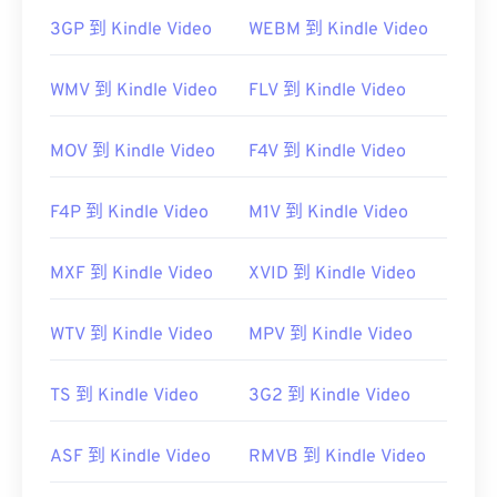
開啟 MKV 檔案的最佳方法是使用 VLC 媒體播放器。
3GP 到 Kindle Video
WEBM 到 Kindle Video
這款媒體播放器相容於所有作業系統和平台。這一點
很重要，因為 MKV 不是行業標準，這意味著其他媒
WMV 到 Kindle Video
FLV 到 Kindle Video
體播放器可能不支援它。
MOV 到 Kindle Video
F4V 到 Kindle Video
此外，MKV 不使用任何編解碼器來壓縮檔案大小，
這意味著檔案可能會非常大。
F4P 到 Kindle Video
M1V 到 Kindle Video
MXF 到 Kindle Video
XVID 到 Kindle Video
Ninite
Combined Community
Codec Pack (CCCP)
WTV 到 Kindle Video
MPV 到 Kindle Video
開發者：
Matroska
TS 到 Kindle Video
3G2 到 Kindle Video
初始發布：
2002
ASF 到 Kindle Video
RMVB 到 Kindle Video
實用連結：