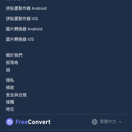
89
89
拼貼畫製作器 Android
90
90
拼貼畫製作器 iOS
91
91
圖片轉換器 Android
92
92
圖片轉換器 iOS
93
93
94
94
關於我們
部落格
95
95
捐
96
96
隱私
97
97
條款
98
98
安全與合規
接觸
99
99
地位
繁體中文
English