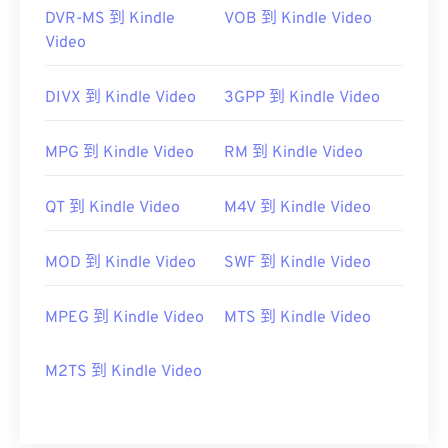
https://en.wikipedia.org/wiki/Matroska
DVR-MS 到 Kindle
VOB 到 Kindle Video
https://www.matroska.org/
Video
DIVX 到 Kindle Video
3GPP 到 Kindle Video
MPG 到 Kindle Video
RM 到 Kindle Video
QT 到 Kindle Video
M4V 到 Kindle Video
MOD 到 Kindle Video
SWF 到 Kindle Video
MPEG 到 Kindle Video
MTS 到 Kindle Video
M2TS 到 Kindle Video