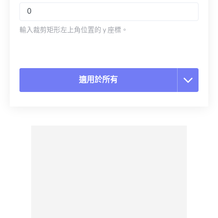
輸入裁剪矩形左上角位置的 y 座標。
適用於所有
重置所有選項
應用預設
另存為預設