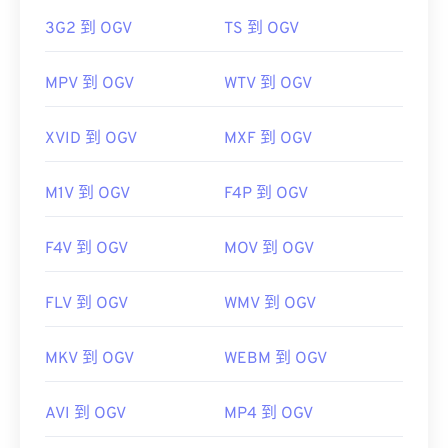
3G2 到 OGV
TS 到 OGV
開發者：
Xiph.Org 基金會
初始版本：
2017
MPV 到 OGV
WTV 到 OGV
實用連結：
https://en.wikipedia.org/wiki/Ogg
XVID 到 OGV
MXF 到 OGV
https://www.xiph.org/
M1V 到 OGV
F4P 到 OGV
F4V 到 OGV
MOV 到 OGV
FLV 到 OGV
WMV 到 OGV
MKV 到 OGV
WEBM 到 OGV
AVI 到 OGV
MP4 到 OGV