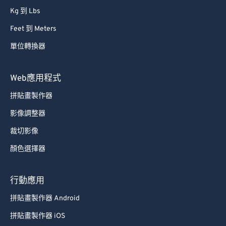
87
87
Kg 到 Lbs
88
88
Feet 到 Meters
89
89
單位轉換器
90
90
Web應用程式
91
91
92
92
拼貼畫製作器
93
93
影像調整器
94
94
裁切影像
95
95
顏色選擇器
96
96
行動應用
97
97
拼貼畫製作器 Android
98
98
99
99
拼貼畫製作器 iOS