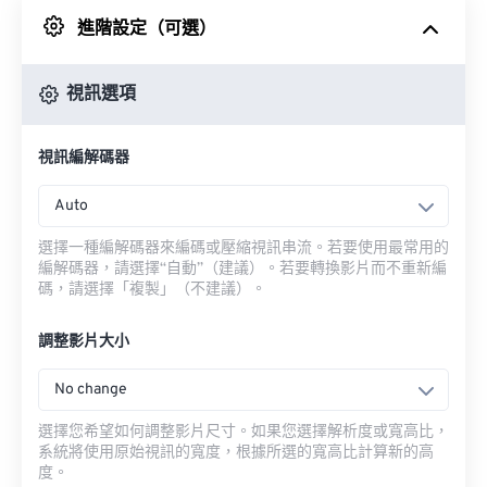
進階設定（可選）
來自 Google 雲端硬碟
視訊選項
來自 OneDrive
視訊編解碼器
來自網址
Auto
選擇一種編解碼器來編碼或壓縮視訊串流。若要使用最常用的
編解碼器，請選擇“自動”（建議）。若要轉換影片而不重新編
碼，請選擇「複製」（不建議）。
調整影片大小
No change
選擇您希望如何調整影片尺寸。如果您選擇解析度或寬高比，
系統將使用原始視訊的寬度，根據所選的寬高比計算新的高
度。