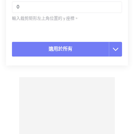
輸入裁剪矩形左上角位置的 y 座標。
適用於所有
重置所有選項
應用預設
另存為預設