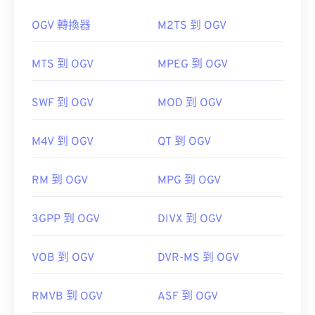
QuickTime
。雖然 3GP 是為行動裝置設計的，但這
種檔案格式在大多數作業系統上都可以輕鬆打開，包
OGV 轉換器
M2TS 到 OGV
括 Linux、Mac 和 Windows。
MTS 到 OGV
MPEG 到 OGV
3GP 是一種靈活的檔案格式，支援透過 3GPP
如何開啟 OGV 檔案？
SWF 到 OGV
MOD 到 OGV
Timed Text
新增字幕。它不支援互動式選單，但相
容於提供此類支援的免費第三方工具。
VLC 媒體播放器
是開啟 OGV 檔案的最佳選擇。
M4V 到 OGV
QT 到 OGV
AutoGK
將
Winamp
Elmedia
RM 到 OGV
MPG 到 OGV
由以下機構開發：
第三代合作夥伴計畫 (3GPP)
3GPP 到 OGV
DIVX 到 OGV
OGV 可以在
Windows Media Player
Windows Media
初始版本：
1997
Player
href="https://www.xiph.org/dshow/">DirectShow
VOB 到 OGV
DVR-MS 到 OGV
實用連結：
過濾器。另一方面，如果播放器不是基於
https://en.wikipedia.org/wiki/3GP_and_3G2
DirectShow 的，則無需此過濾器。
RMVB 到 OGV
ASF 到 OGV
https://www.3gpp.org/