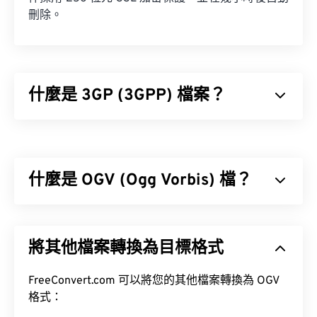
刪除。
什麼是 3GP (3GPP) 檔案？
3GPP (3GP) 是一種多媒體容器格式，專為第三代
(3G) 通用行動通訊系統 (UMTS) 網路設計，UMTS 是
全球行動通訊系統 (GSM) 標準。
什麼是 OGV (Ogg Vorbis) 檔？
Ogg Vorbis (OGV) 是一種免費、開源、未申請專利的
多媒體容器格式和編解碼器。它是 Ogg 格式和編解
將其他檔案轉換為目標格式
碼器家族的一部分，由非營利組織
Xiph.Org 基金會
開發，旨在與
已獲專利的編解碼器
競爭。 OGV 可
時
如何開啟 3GP 檔案？
分複用 (TDM)
FreeConvert.com 可以將您的其他檔案轉換為 OGV
音訊、視訊、文字（字幕）和元資
料。
格式：
開啟 3GP 檔案的最佳應用程式是 Apple 的