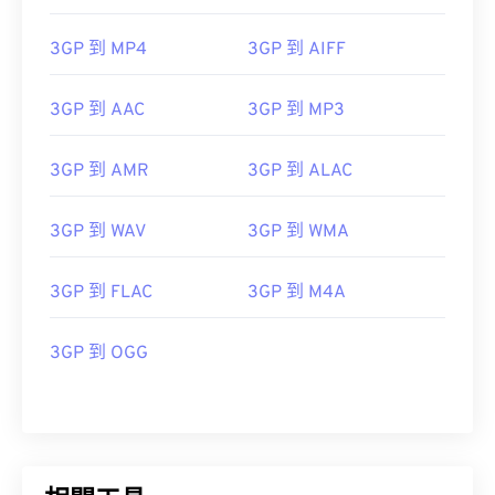
08
08
08
08
08
08
08
08
3GP 到 MP4
3GP 到 AIFF
09
09
09
09
09
09
09
09
10
10
10
10
10
10
10
10
3GP 到 AAC
3GP 到 MP3
11
11
11
11
11
11
11
11
3GP 到 AMR
3GP 到 ALAC
12
12
12
12
12
12
12
12
13
13
13
13
13
13
13
13
3GP 到 WAV
3GP 到 WMA
14
14
14
14
14
14
14
14
15
15
15
15
15
15
15
15
3GP 到 FLAC
3GP 到 M4A
16
16
16
16
16
16
16
16
3GP 到 OGG
17
17
17
17
17
17
17
17
18
18
18
18
18
18
18
18
19
19
19
19
19
19
19
19
20
20
20
20
20
20
20
20