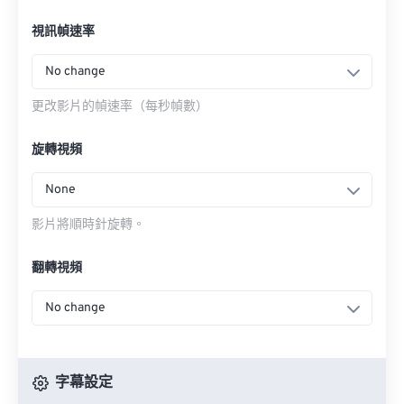
視訊幀速率
No change
更改影片的幀速率（每秒幀數）
旋轉視頻
None
影片將順時針旋轉。
翻轉視頻
No change
字幕設定