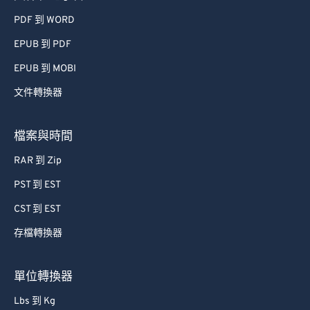
74
74
PDF 到 WORD
75
75
EPUB 到 PDF
76
76
EPUB 到 MOBI
77
77
文件轉換器
78
78
檔案與時間
79
79
80
80
RAR 到 Zip
81
81
PST 到 EST
82
82
CST 到 EST
83
83
存檔轉換器
84
84
單位轉換器
85
85
86
86
Lbs 到 Kg