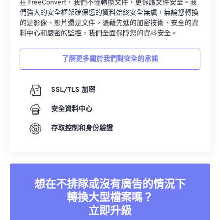
在 FreeConvert，我們不僅轉換文件，更保護文件安全。我
34
34
34
34
34
34
們強大的安全框架確保您的資料始終安全無虞，無論您轉換
35
35
35
35
35
35
的是影像、影片還是文件。憑藉先進的加密技術、安全的資
料中心和嚴密的監控，我們全面保障您的資料安全。
36
36
36
36
36
36
37
37
37
37
37
37
了解更多關於我們對安全的承諾
38
38
38
38
38
38
39
39
39
39
39
39
SSL/TLS 加密
40
40
40
40
40
40
安全資料中心
41
41
41
41
41
41
存取控制和身份驗證
42
42
42
42
42
42
43
43
43
43
43
43
44
44
44
44
44
44
想在不排隊或沒有廣告的情況下
45
45
45
45
45
45
轉換大型檔案嗎？
46
46
46
46
46
46
立即升級