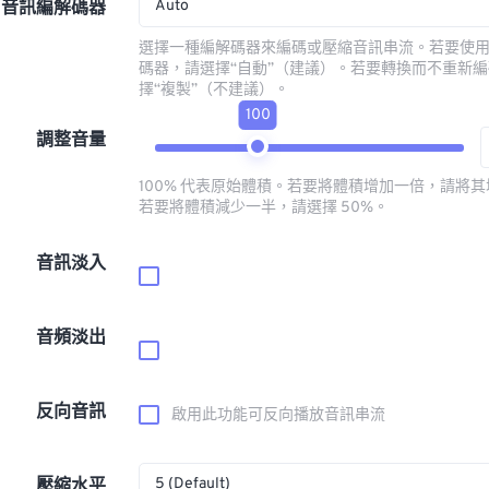
Auto
音訊編解碼器
選擇一種編解碼器來編碼或壓縮音訊串流。若要使
碼器，請選擇“自動”（建議）。若要轉換而不重新
擇“複製”（不建議）。
100
調整音量
100% 代表原始體積。若要將體積增加一倍，請將其增
若要將體積減少一半，請選擇 50%。
音訊淡入
音頻淡出
反向音訊
啟用此功能可反向播放音訊串流
5 (Default)
壓縮水平