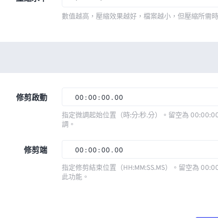
數值越高，壓縮效果越好，檔案越小，但壓縮所需
修剪啟動
00
:
00
:
00
.
00
指定微調起始位置（時:分:秒.分）。留空為 00:00:00
調。
00
00
00
00
01
01
01
01
修剪端
00
:
00
:
00
.
00
02
02
02
02
指定修剪結束位置（HH:MM:SS.MS）。留空為 00:00
此功能。
03
03
03
03
00
00
00
00
04
04
04
04
01
01
01
01
05
05
05
05