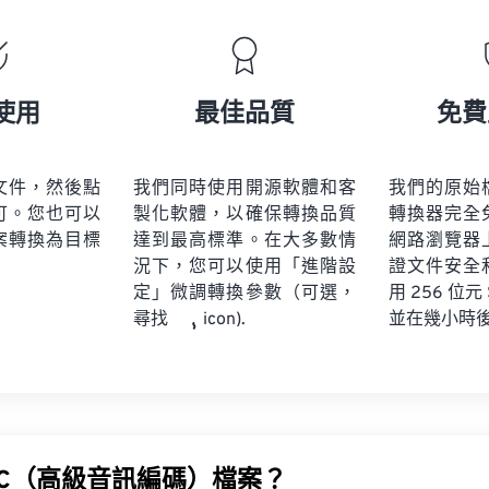
19
19
19
19
16
16
16
16
20
20
20
20
17
17
17
17
21
21
21
21
18
18
18
18
使用
最佳品質
免費
22
22
22
22
19
19
19
19
23
23
23
23
20
20
20
20
文件，然後點
我們同時使用開源軟體和客
我們的原始
24
24
24
可。您也可以
製化軟體，以確保轉換品質
轉換器完全
21
21
21
21
案轉換為目標
達到最高標準。在大多數情
網路瀏覽器
25
25
25
22
22
22
22
況下，您可以使用「進階設
證文件安全
26
26
26
定」微調轉換參數（可選，
23
23
23
23
用 256 位元
並在幾小時
尋找
icon).
27
27
27
24
24
24
28
28
28
25
25
25
29
29
29
26
26
26
30
30
30
27
27
27
31
31
31
AC（高級音訊編碼）檔案？
28
28
28