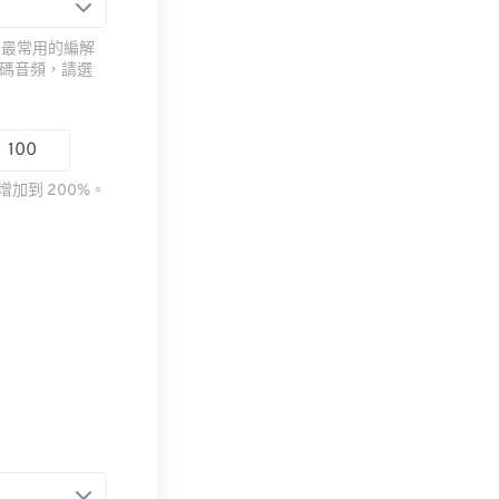
用最常用的編解
編碼音頻，請選
加到 200%。