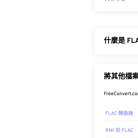
進階音訊編碼 
包括數位電視、數位
音訊格式。
什麼是 F
無損音訊編解碼
意味著音訊品質
的 50% 到 70
將其他檔
此外，由於 A
如何開啟 F
開，例如
Ninte
開啟 FLAC 
開發機構：
IS
FLAC 轉換器
首次發布：
199
RMI 到 FLAC
實用連結：