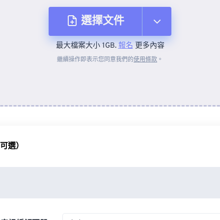
選擇文件
最大檔案大小 1GB.
報名
更多內容
來自裝置
繼續操作即表示您同意我們的
使用條款
。
來自 Dropbox
來自 Google 雲端硬碟
（可選）
來自 OneDrive
來自網址