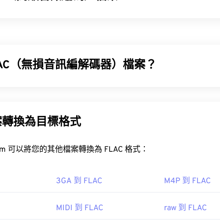
32
32
32
29
29
29
(AAC) 是一種數位音訊檔案格式，它透過有損壓縮來減少檔案大
33
33
33
30
30
30
廣播和網路串流媒體。它是 iOS、YouTube、任天堂和 PlaySt
34
34
34
31
31
31
35
35
35
32
32
32
LAC（無損音訊編解碼器）檔案？
36
36
36
33
33
33
37
37
37
器 (FLAC) 是一種檔案格式，它可以縮小音訊檔案的大小。顧
34
34
34
和原始資料不會有任何損失。 FLAC 透過使用 MD5 演算法將
38
38
38
35
35
35
% 左右。
案轉換為目標格式
39
39
39
36
36
36
AC 文件通常用作視頻遊戲的音頻文件，因此它們可以在大多數流
LAC 檔案？
40
40
40
ndo 3DS
和
Playstation 4
37
37
37
FreeConvert.com 可以將您的其他檔案轉換為 FLAC 格式：
41
41
41
檔案的預設程式是 VLC 媒體播放器。
38
38
38
42
42
42
O/IEC MPEG 音訊委員會
39
39
39
3GA 到 FLAC
M4P 到 FLAC
43
43
43
7
40
40
40
MIDI 到 FLAC
raw 到 FLAC
44
44
44
41
41
41