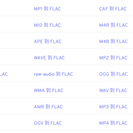
AC 的編解碼器包括 FFmpeg、Flake 和 FLACCL，用於編碼。
45
45
45
ipedia.org/wiki/Advanced_Audio_Coding
42
42
42
如「免費」一詞所示；顧名思義，
FLAC
是一種
開源開源軟體。
MP1 到 FLAC
CAF 到 FLAC
46
46
46
so.org/standard/43345.html?browse=tc
43
43
43
47
47
47
MID 到 FLAC
M4R 到 FLAC
44
44
44
.Org 基金會
48
48
48
45
45
45
1
APE 到 FLAC
M4B 到 FLAC
49
49
49
46
46
46
50
50
50
47
47
47
WAVE 到 FLAC
MP2 到 FLAC
ipedia.org/wiki/FLAC
51
51
51
48
48
48
g/flac/
52
52
52
FLAC
raw-audio 到 FLAC
OGG 到 FLAC
49
49
49
53
53
53
50
50
50
WMA 到 FLAC
WAV 到 FLAC
54
54
54
51
51
51
55
55
55
52
52
52
AMR 到 FLAC
MP3 到 FLAC
56
56
56
53
53
53
OGV 到 FLAC
MP4 到 FLAC
57
57
57
54
54
54