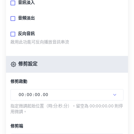
音訊淡入
音頻淡出
反向音訊
啟用此功能可反向播放音訊串流
修剪設定
修剪啟動
00
:
00
:
00
.
00
指定微調起始位置（時:分:秒.分）。留空為 00:00:00.00 則停
用微調。
修剪端