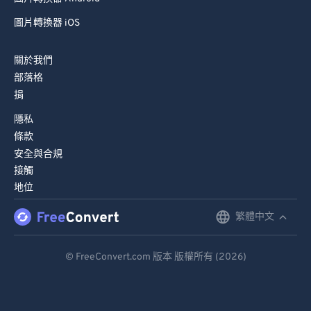
77
77
圖片轉換器 iOS
78
78
關於我們
79
79
部落格
80
80
捐
81
81
隱私
82
82
條款
安全與合規
83
83
接觸
84
84
地位
85
85
繁體中文
English
86
86
Deutsch
87
87
© FreeConvert.com 版本 版權所有 (2026)
Español
88
88
89
89
Français