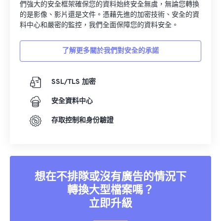
們強大的安全框架確保您的資料始終安全無虞，無論您轉換
11
11
11
11
11
11
11
11
的是影像、影片還是文件。憑藉先進的加密技術、安全的資
料中心和嚴密的監控，我們全面保障您的資料安全。
12
12
12
12
12
12
12
12
13
13
13
13
13
13
13
13
了解更多關於我們對安全的承諾
14
14
14
14
14
14
14
14
15
15
15
15
15
15
15
15
SSL/TLS 加密
16
16
16
16
16
16
16
16
安全資料中心
17
17
17
17
17
17
17
17
存取控制和身份驗證
18
18
18
18
18
18
18
18
19
19
19
19
19
19
19
19
20
20
20
20
20
20
20
20
想在不排隊或沒有廣告的情況下
21
21
21
21
21
21
21
21
轉換大型檔案嗎？
22
22
22
22
22
22
22
22
立即升級
23
23
23
23
23
23
23
23