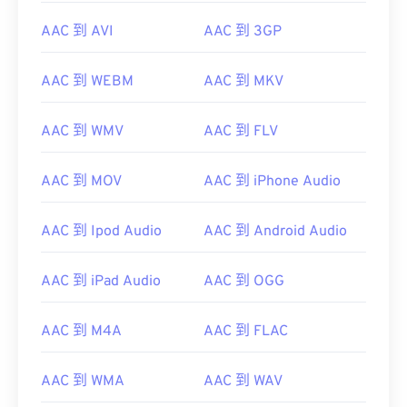
AAC 到 AVI
AAC 到 3GP
此外，由於 AAC 文件通常用作視頻遊戲的音頻文
AAC 到 WEBM
AAC 到 MKV
件，因此它們可以在大多數流行的遊戲機上打開，例
如
Nintendo 3DS
和
Playstation 4
AAC 到 WMV
AAC 到 FLV
AAC 到 MOV
AAC 到 iPhone Audio
開發機構：
ISO/IEC MPEG 音訊委員會
首次發布：
1997
AAC 到 Ipod Audio
AAC 到 Android Audio
實用連結：
https://en.wikipedia.org/wiki/Advanced_Audio_Coding
AAC 到 iPad Audio
AAC 到 OGG
https://www.iso.org/standard/43345.html?
AAC 到 M4A
AAC 到 FLAC
browse=tc
AAC 到 WMA
AAC 到 WAV