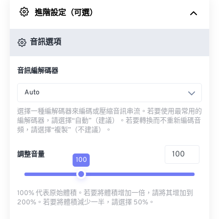
進階設定（可選）
來自 Google 雲端硬碟
音訊選項
來自 OneDrive
音訊編解碼器
來自網址
Auto
選擇一種編解碼器來編碼或壓縮音訊串流。若要使用最常用的
編解碼器，請選擇“自動”（建議）。若要轉換而不重新編碼音
頻，請選擇“複製”（不建議）。
調整音量
100
100% 代表原始體積。若要將體積增加一倍，請將其增加到
200%。若要將體積減少一半，請選擇 50%。