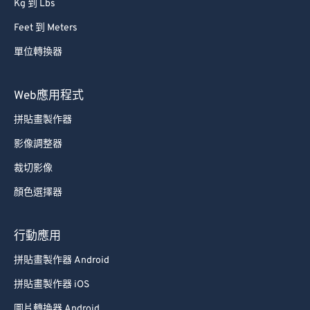
Kg 到 Lbs
64
64
Feet 到 Meters
65
65
單位轉換器
66
66
67
67
Web應用程式
68
68
拼貼畫製作器
69
69
影像調整器
70
70
裁切影像
71
71
顏色選擇器
72
72
73
73
行動應用
74
74
拼貼畫製作器 Android
75
75
拼貼畫製作器 iOS
76
76
圖片轉換器 Android