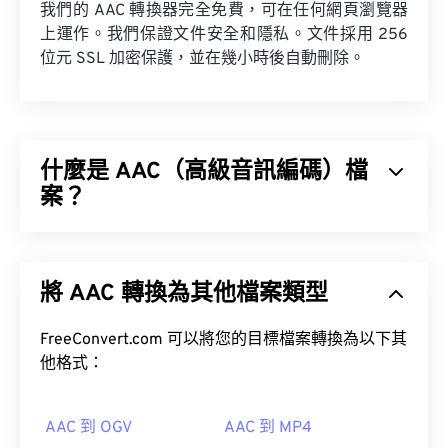
我們的 AAC 轉換器完全免費，可在任何網頁瀏覽器
上運作。我們保證文件安全和隱私。文件採用 256
位元 SSL 加密保護，並在幾小時後自動刪除。
什麼是 AAC（高級音訊編碼）檔
案？
進階音訊編碼 (AAC) 是一種數位音訊檔案格式，它
透過有損壓縮來減少檔案大小。其主要用途包括數位
將 AAC 轉換為其他檔案類型
電視、數位廣播和網路串流媒體。它是 iOS、
YouTube、任天堂和 PlayStation 的標準音訊格式。
FreeConvert.com 可以將您的目標檔案轉換為以下其
他格式：
AAC 到 OGV
AAC 到 MP4