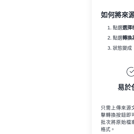
如何將來
點選
選擇
點選
轉換
狀態變成
易於
只需上傳來源
擊轉換按鈕即
批次將原始檔
格式。