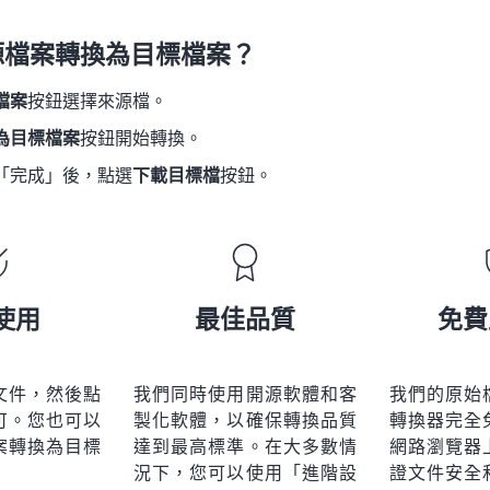
21
21
21
21
18
18
18
18
源檔案轉換為目標檔案？
22
22
22
22
19
19
19
19
23
23
23
23
檔案
按鈕選擇來源檔。
20
20
20
20
24
24
24
為目標檔案
按鈕開始轉換。
21
21
21
21
25
25
25
「完成」後，點選
下載目標檔
按鈕。
22
22
22
22
26
26
26
23
23
23
23
27
27
27
24
24
24
28
28
28
25
25
25
使用
最佳品質
免費
29
29
29
26
26
26
30
30
30
27
27
27
31
31
31
文件，然後點
我們同時使用開源軟體和客
我們的原始
28
28
28
可。您也可以
製化軟體，以確保轉換品質
轉換器完全
32
32
32
29
29
29
案轉換為目標
達到最高標準。在大多數情
網路瀏覽器
33
33
33
況下，您可以使用「進階設
證文件安全
30
30
30