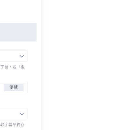
的字幕，或「複
瀏覽
而軟字幕單獨存