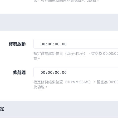
儲，可以開啟或關閉以實現個人化觀看。
修剪啟動
00
:
00
:
00
.
00
00
00
00
00
指定微調起始位置（時:分:秒.分）。留空為 00:00:00
調。
01
01
01
01
02
02
02
02
修剪端
00
:
00
:
00
.
00
03
03
03
03
00
00
00
00
指定修剪結束位置（HH:MM:SS.MS）。留空為 00:00
此功能。
04
04
04
04
01
01
01
01
05
05
05
05
02
02
02
02
06
06
06
06
03
03
03
03
定
07
07
07
07
04
04
04
04