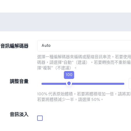
Auto
音訊編解碼器
選擇一種編解碼器來編碼或壓縮音訊串流。若要使
碼器，請選擇“自動”（建議）。若要轉換而不重新
擇“複製”（不建議）。
100
調整音量
100% 代表原始體積。若要將體積增加一倍，請將其增
若要將體積減少一半，請選擇 50%。
音訊淡入