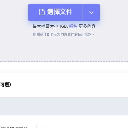
選擇文件
最大檔案大小 1GB.
報名
更多內容
來自裝置
繼續操作即表示您同意我們的
使用條款
。
來自 Dropbox
來自 Google 雲端硬碟
（可選）
來自 OneDrive
來自網址