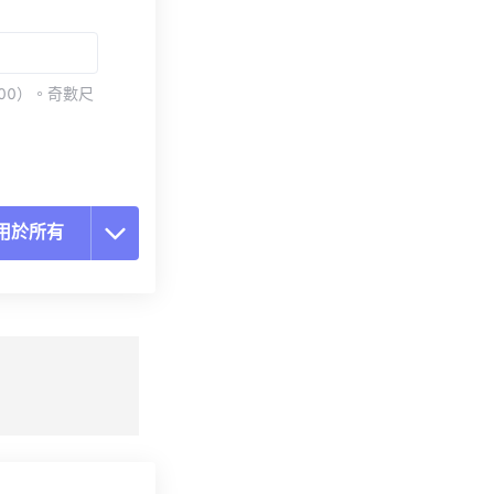
00）。奇數尺
用於所有
置所有選項
用預設
存為預設