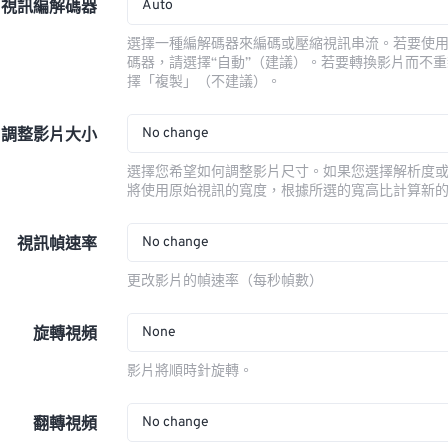
Auto
視訊編解碼器
選擇一種編解碼器來編碼或壓縮視訊串流。若要使
碼器，請選擇“自動”（建議）。若要轉換影片而不
擇「複製」（不建議）。
No change
調整影片大小
選擇您希望如何調整影片尺寸。如果您選擇解析度
將使用原始視訊的寬度，根據所選的寬高比計算新
No change
視訊幀速率
更改影片的幀速率（每秒幀數）
None
旋轉視頻
影片將順時針旋轉。
No change
翻轉視頻