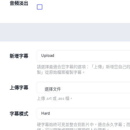
音頻淡出
Upload
新增字幕
請選擇最適合您字幕的選項：「上傳」新增您自己
製」從原始檔案複製字幕。
上傳字幕
選擇文件
上傳 .srt 或 .ass 檔。
Hard
字幕模式
硬字幕始終可見並整合到影片中，適合永久字幕；