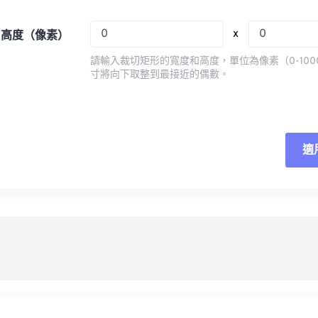
08
08
08
08
05
05
05
05
x
x 高度（像素）
09
09
09
09
06
06
06
06
請輸入裁切矩形的寬度和高度，單位為像素（0-100
10
10
10
10
07
07
07
07
寸將向下取整到最接近的偶數。
11
11
11
11
08
08
08
08
12
12
12
12
09
09
09
09
13
13
13
13
10
10
10
10
適
重
14
14
14
14
11
11
11
11
應
15
15
15
15
12
12
12
12
16
16
16
16
13
13
13
13
另
17
17
17
17
14
14
14
14
18
18
18
18
15
15
15
15
19
19
19
19
16
16
16
16
20
20
20
20
17
17
17
17