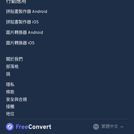
79
79
行動應用
80
80
拼貼畫製作器 Android
81
81
拼貼畫製作器 iOS
82
82
圖片轉換器 Android
83
83
圖片轉換器 iOS
84
84
關於我們
85
85
部落格
86
86
捐
87
87
隱私
88
88
條款
安全與合規
89
89
接觸
90
90
地位
91
91
繁體中文
English
92
92