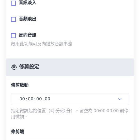
音訊淡入
音頻淡出
反向音訊
啟用此功能可反向播放音訊串流
修剪設定
修剪啟動
00
:
00
:
00
.
00
指定微調起始位置（時:分:秒.分）。留空為 00:00:00.00 則停
用微調。
修剪端