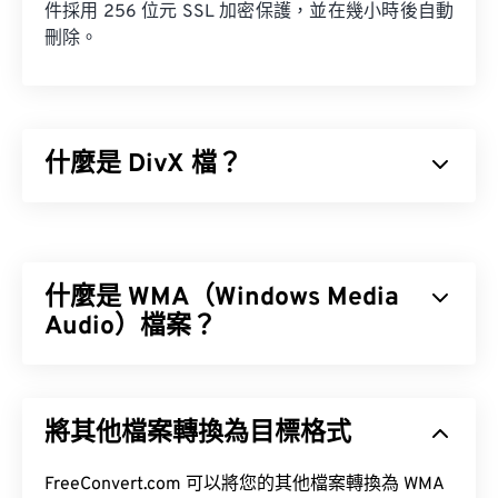
件採用 256 位元 SSL 加密保護，並在幾小時後自動
刪除。
什麼是 DivX 檔？
DivX 最初是一個
編解碼器
及其相關播放器，但 DivX
6 版本包含了一個名為
DivX 媒體格式的可選容器。
DMF 支援章節、字幕、多字幕（
XSUB
什麼是 WMA（Windows Media
XT
Audio）檔案？
微軟最初開發
Windows Media Audio (WMA)
檔案格式
如何開啟 DivX 檔案？
是為了與 MP3 檔案格式競爭。 WMA 既是一種音訊
將其他檔案轉換為目標格式
編解碼器，也是一種音訊格式。自 1999 年誕生以
預設情況下，DivX 檔案會在
DivX 播放器
中打開，
來，WMA 不斷發展，推出了多個更新版本：
WMA
該播放器可免費下載，並相容於多種裝置和作業系統
Pro
FreeConvert.com 可以將您的其他檔案轉換為 WMA
、
WMA Voice
。