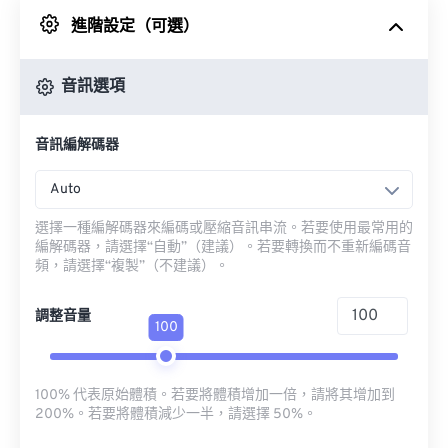
進階設定（可選）
來自 Google 雲端硬碟
音訊選項
來自 OneDrive
音訊編解碼器
來自網址
Auto
選擇一種編解碼器來編碼或壓縮音訊串流。若要使用最常用的
編解碼器，請選擇“自動”（建議）。若要轉換而不重新編碼音
頻，請選擇“複製”（不建議）。
調整音量
100
100% 代表原始體積。若要將體積增加一倍，請將其增加到
200%。若要將體積減少一半，請選擇 50%。