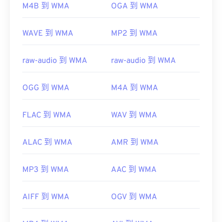
M4B 到 WMA
OGA 到 WMA
https://en.wikipedia.org/wiki/Windows_Media_Audio
https://docs.microsoft.com/en-
WAVE 到 WMA
MP2 到 WMA
us/windows/desktop/medfound/windows-media-
codecs
raw-audio 到 WMA
raw-audio 到 WMA
OGG 到 WMA
M4A 到 WMA
FLAC 到 WMA
WAV 到 WMA
ALAC 到 WMA
AMR 到 WMA
MP3 到 WMA
AAC 到 WMA
AIFF 到 WMA
OGV 到 WMA