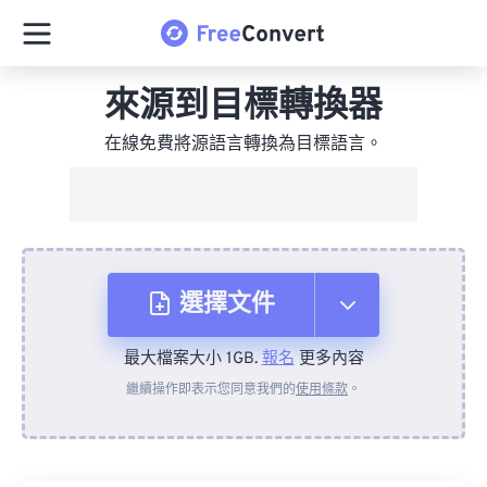
來源到目標轉換器
在線免費將源語言轉換為目標語言。
選擇文件
最大檔案大小 1GB.
報名
更多內容
來自裝置
繼續操作即表示您同意我們的
使用條款
。
來自 Dropbox