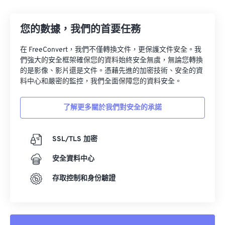
13
13
13
13
13
13
13
13
14
14
14
14
14
14
14
14
您的數據，我們的首要任務
15
15
15
15
15
15
15
15
在 FreeConvert，我們不僅轉換文件，更保護文件安全。我
16
16
16
16
16
16
16
16
們強大的安全框架確保您的資料始終安全無虞，無論您轉換
17
17
17
17
17
17
17
17
的是影像、影片還是文件。憑藉先進的加密技術、安全的資
料中心和嚴密的監控，我們全面保障您的資料安全。
18
18
18
18
18
18
18
18
19
19
19
19
19
19
19
19
了解更多關於我們對安全的承諾
20
20
20
20
20
20
20
20
21
21
21
21
21
21
21
21
SSL/TLS 加密
22
22
22
22
22
22
22
22
安全資料中心
23
23
23
23
23
23
23
23
存取控制和身份驗證
24
24
24
24
24
24
25
25
25
25
25
25
26
26
26
26
26
26