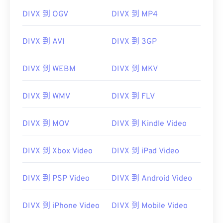
DIVX 到 OGV
DIVX 到 MP4
DIVX 到 AVI
DIVX 到 3GP
DIVX 到 WEBM
DIVX 到 MKV
DIVX 到 WMV
DIVX 到 FLV
DIVX 到 MOV
DIVX 到 Kindle Video
DIVX 到 Xbox Video
DIVX 到 iPad Video
DIVX 到 PSP Video
DIVX 到 Android Video
00
00
00
00
00
00
00
00
DIVX 到 iPhone Video
DIVX 到 Mobile Video