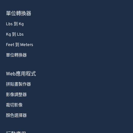
66
66
67
67
單位轉換器
68
68
Lbs 到 Kg
69
69
Kg 到 Lbs
70
70
Feet 到 Meters
71
71
單位轉換器
72
72
73
73
Web應用程式
74
74
拼貼畫製作器
75
75
影像調整器
76
76
裁切影像
77
77
顏色選擇器
78
78