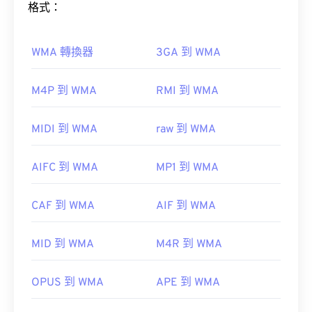
(OS)。
格式：
Windows Media
VLC 媒體播放器
Elmedia
WMA 轉換器
3GA 到 WMA
如何開啟WMA檔案？
要注意的是，「DivX」與「DIVX」不同，「DIVX」
M4P 到 WMA
RMI 到 WMA
是一種過時的錄影帶出租系統。事實上，DivX 編解
作為
Windows Media
的關鍵元件，
Windows Media
碼器的名稱最初帶有一個眨眼的表情符號，即
MIDI 到 WMA
raw 到 WMA
Player
支援WMA文件，並且通常是開啟這些檔案的
「DivX ;-)」。這原本是想幽默地影射 DIVX，它在市
預設程式。然而，由於WMA檔案相對普及，許多其
場上失敗了。
AIFC 到 WMA
MP1 到 WMA
他播放器和程式也支援這種檔案類型。
WMA
開發商：
DivX, Inc
。
CAF 到 WMA
AIF 到 WMA
首次發布：
1998
其他可以開啟 WMA 檔案的程式包括
VLC 媒體播放
MID 到 WMA
M4R 到 WMA
實用連結：
器
和
UltraMixer
。
https://en.wikipedia.org/wiki/DivX
OverDrive Media
OPUS 到 WMA
APE 到 WMA
https://www.divx.com/en/software/divx/
Console
Apple iOS
Google Android