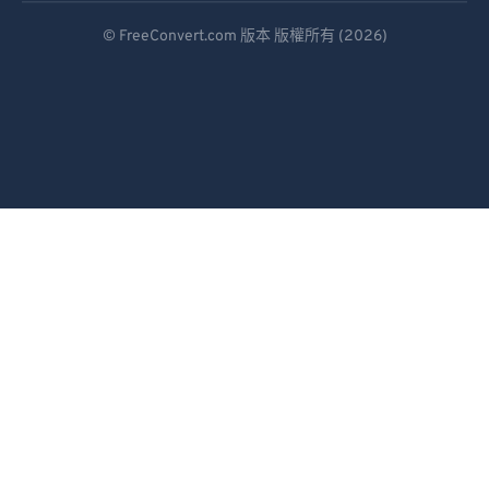
Deutsch
93
93
© FreeConvert.com 版本 版權所有 (2026)
Español
94
94
95
95
Français
96
96
Português
97
97
Italiano
98
98
Dutch
99
99
日本語
简体中文
繁體中文
한국어
Svenska